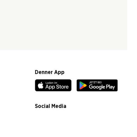
Denner App
Social Media
facebook
instagram
youtube
linkedin
tiktok