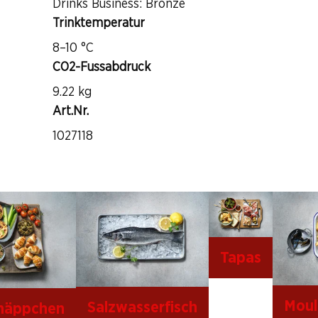
Drinks Business: Bronze
Trinktemperatur
8–10 °C
CO2-Fussabdruck
9.22 kg
Art.Nr.
1027118
Tapas
Moule
Salzwasserfisch
häppchen