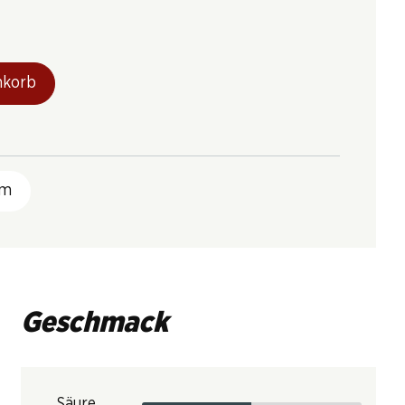
nkorb
rm
Geschmack
Säure