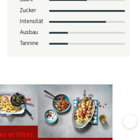
Zucker
Intensität
Ausbau
Tannine
s et frites