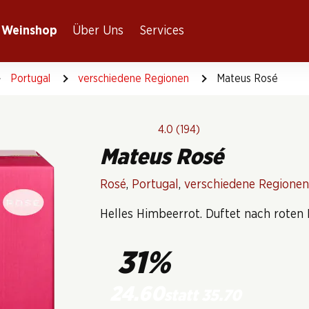
Weinshop
Über Uns
Services
Portugal
verschiedene Regionen
Mateus Rosé
4.0
(194)
Mateus Rosé
Rosé
,
Portugal
,
verschiedene Regionen
Helles Himbeerrot. Duftet nach roten B
31%
24.60
statt 35.70