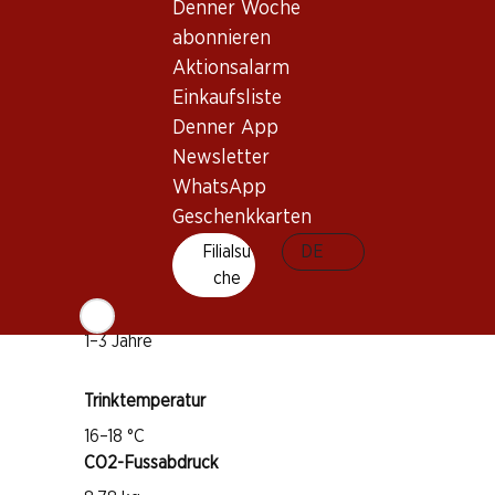
Denner Woche
abonnieren
Wissenswertes
Aktionsalarm
Einkaufsliste
Rebsorte
Denner App
Syrah
Newsletter
Castelão
WhatsApp
Geschenkkarten
Aragonês (Tempranillo)
Weintyp
Filialsu
DE
che
Rotwein
Trinkreife
1–3 Jahre
Trinktemperatur
16–18 °C
CO2-Fussabdruck