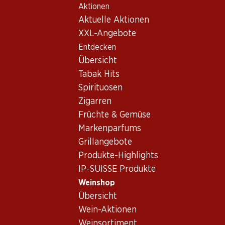
Aktionen
Table Of Content
Home
Weinshop
Wein/Champagner
Rotwein
Zum Hauptinhalt springen
Zum Inhaltsverzeichnis springen
Zum Hauptmenü springen
Aktuelle Aktionen
Portugal
Setúbal
JP Azeitão Tinto Vinho Regional Península de Setúbal
XXL-Angebote
Entdecken
Übersicht
Tabak Hits
Spirituosen
Zigarren
Früchte & Gemüse
Markenparfums
Grillangebote
Produkte-Highlights
IP-SUISSE Produkte
Weinshop
Übersicht
Vorderseite
Rückseite
Verpackung
Wein-Aktionen
Weinsortiment