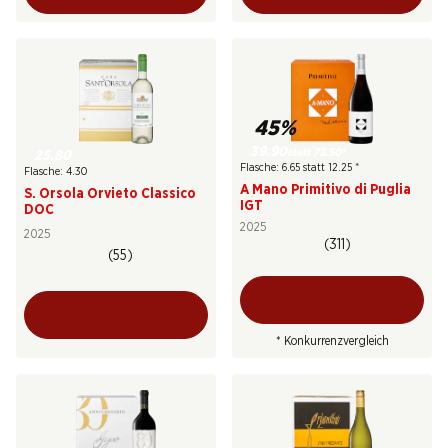
45%
39.90
statt 73.50
*
25.80
Flasche: 6.65 statt 12.25
*
Flasche: 4.30
A Mano Primitivo di Puglia
S. Orsola Orvieto Classico
IGT
DOC
2025
2025
(311)
(55)
* Konkurrenzvergleich