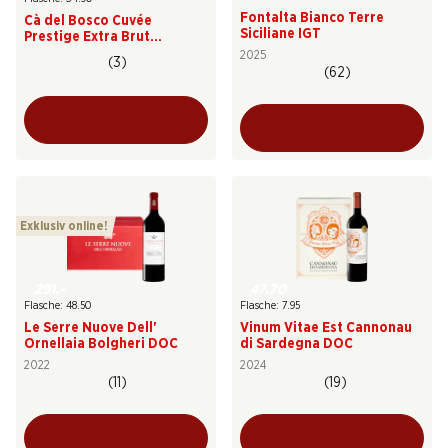
Fontalta Bianco Terre
Cà del Bosco Cuvée
Siciliane IGT
Prestige Extra Brut
Franciacorta DOCG
2025
(3)
(62)
Exklusiv online!
291.–
47.70
Flasche: 48.50
Flasche: 7.95
Le Serre Nuove Dell'
Vinum Vitae Est Cannonau
Ornellaia Bolgheri DOC
di Sardegna DOC
2022
2024
(11)
(19)