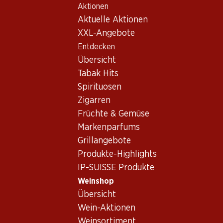
Aktionen
Table Of Content
Home
Weinshop
Wein/Champagner
Schaumwein
Zum Hauptinhalt springen
Zum Inhaltsverzeichnis springen
Zum Hauptmenü springen
Aktuelle Aktionen
Italien
Schaumwein_old Italien
XXL-Angebote
Entdecken
Italien
Übersicht
Tabak Hits
Spirituosen
Zigarren
59.70
51.–
Früchte & Gemüse
Flasche: 9.95
Flasche: 8.50
Epicuro Bianco
Markenparfums
Porta Leone Extra Dry
Chardonnay/Fiano Puglia
Prosecco Superiore
Grillangebote
IGP
Valdobbiadene DOCG
2025
(82)
(376)
Produkte-Highlights
IP-SUISSE Produkte
Weinshop
Übersicht
Wein-Aktionen
Weinsortiment