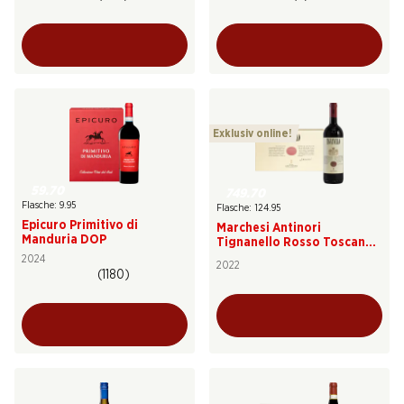
Exklusiv online!
59.70
749.70
Flasche: 9.95
Flasche: 124.95
Epicuro Primitivo di
Marchesi Antinori
Manduria DOP
Tignanello Rosso Toscana
IGT
2024
2022
(1180)