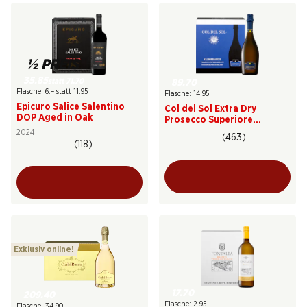
½ PREIS
35.85
statt 71.70
89.70
Flasche: 6.– statt 11.95
Flasche: 14.95
Epicuro Salice Salentino
Col del Sol Extra Dry
DOP Aged in Oak
Prosecco Superiore
Valdobbiadene DOCG
2024
(463)
(118)
Exklusiv online!
17.70
209.40
Flasche: 2.95
Flasche: 34.90