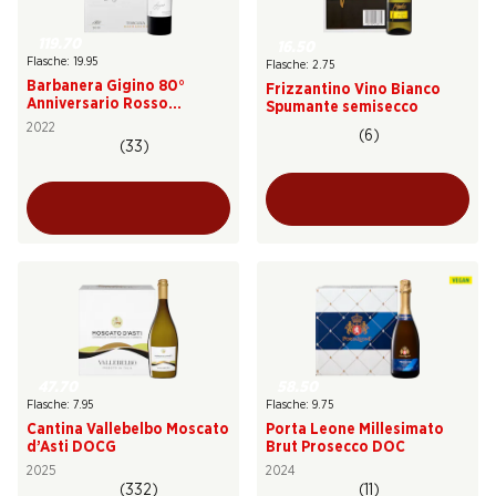
119.70
16.50
Flasche: 19.95
Flasche: 2.75
Barbanera Gigino 80°
Frizzantino Vino Bianco
Anniversario Rosso
Spumante semisecco
Toscana IGT
2022
(6)
(33)
47.70
58.50
Flasche: 7.95
Flasche: 9.75
Cantina Vallebelbo Moscato
Porta Leone Millesimato
d’Asti DOCG
Brut Prosecco DOC
2025
2024
(332)
(11)