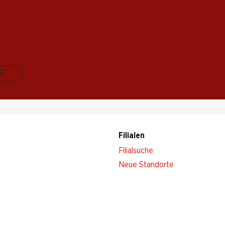
 Stand. Melden Sie sich jetzt an!
E
Filialen
Filialsuche
Neue Standorte