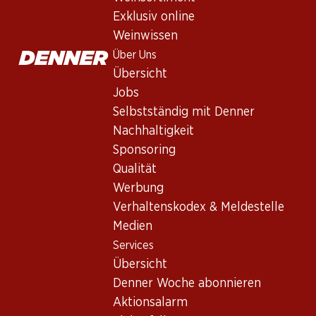
Exklusiv online
Weinwissen
Über Uns
59.70
57.–
95.40
Flasche: 9.95
Flasche: 9.50
Flasche: 7.95
Übersicht
Vache d’Automne
La Grande Olivette
Terres de Mu
Jobs
Viognier Pays d’Oc
La Baume
Saint Jean de
IGP
Sauvignon Blanc
2025
Minervois AO
Selbstständig mit Denner
2025
Pays d’Oc IGP
(34)
(
(20)
Nachhaltigkeit
Sponsoring
Qualität
Werbung
Verhaltenskodex & Meldestelle
Medien
Services
Übersicht
Denner Woche abonnieren
Aktionsalarm