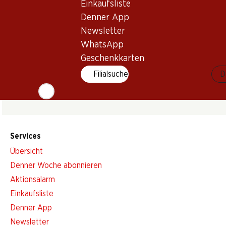
Einkaufsliste
Denner App
Newsletter
Newsletter
WhatsApp
Geschenkkarten
Bleiben Sie mit dem Denner Newsletter immer auf dem neusten
Filialsuche
D
E-Mail Adresse
Services
Übersicht
Denner Woche abonnieren
Aktionsalarm
Einkaufsliste
Denner App
Newsletter