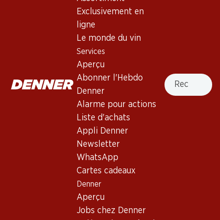
Exclusivement en
Non livrable
ligne
Le monde du vin
Services
Aperçu
Recherche
Abonner l'Hebdo
Bon à savoir
Denner
Alarme pour actions
Cépage
Liste d'achats
Type de vin
Appli Denner
Newsletter
Rosé_old
Maturité
WhatsApp
Cartes cadeaux
0
Denner
Aperçu
Température de dégustation
Jobs chez Denner