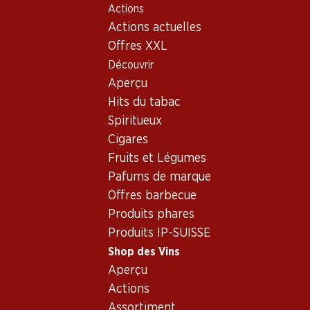
Actions
Table Of Content
Home
Shop des Vins
Vins/champagnes
Rosé
Aller au contenu principal
Aller à la table des matières
Aller au menu principal
Actions actuelles
Suisse
Hallau
Hallauer Schlosspfau Rosé 70
Offres XXL
Découvrir
Aperçu
Hits du tabac
Spiritueux
Cigares
Fruits et Légumes
Pafums de marque
Offres barbecue
Produits phares
Produits IP-SUISSE
Hallauer Schlosspfau Rosé 70
Shop des Vins
Rosé_old
,
Suisse
,
Hallau
, 2006
Aperçu
Actions
Suisse, Hallau, 2006, 70 cl
Assortiment