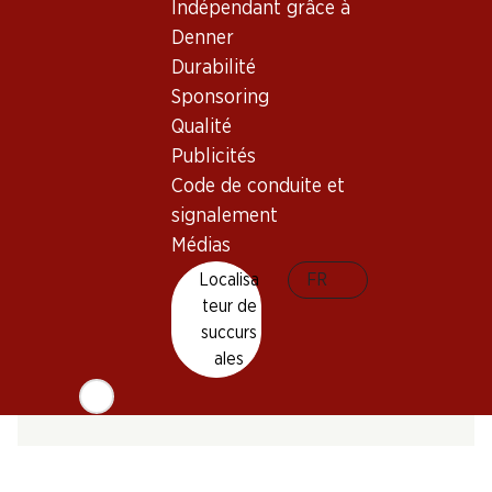
Empreinte carbone
Indépendant grâce à
Denner
N° d'art.
Durabilité
050908
Sponsoring
Qualité
Publicités
Goût
Code de conduite et
signalement
Médias
Acidité
Localisa
FR
Sucre
teur de
Intensité
succurs
ales
Élevage
Tanins