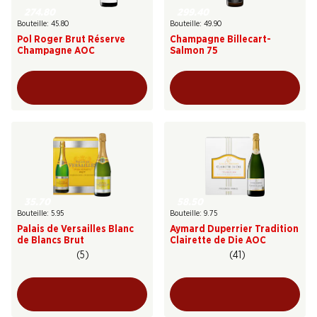
274.80
299.40
Bouteille: 45.80
Bouteille: 49.90
Pol Roger Brut Réserve
Champagne Billecart-
Champagne AOC
Salmon 75
35.70
58.50
Bouteille: 5.95
Bouteille: 9.75
Palais de Versailles Blanc
Aymard Duperrier Tradition
de Blancs Brut
Clairette de Die AOC
(5)
(41)