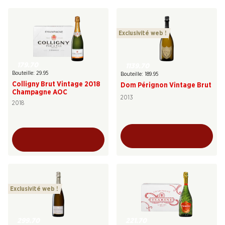
Exclusivité web !
179.70
1139.70
Bouteille: 29.95
Bouteille: 189.95
Colligny Brut Vintage 2018
Dom Pérignon Vintage Brut
Champagne AOC
2013
2018
Exclusivité web !
299.70
221.70