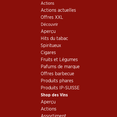
Actions
Table Of Content
Home
Shop des Vins
Vins/champagnes
Aller au contenu principal
Aller à la table des matières
Aller au menu principal
Actions actuelles
Mousseux
France
Mousseux - France
Offres XXL
Découvrir
France
Mousseux
Aperçu
Hits du tabac
Spiritueux
Cigares
155.70
291.–
Fruits et Légumes
Bouteille: 25.95
Bouteille: 48.50
Colligny Brut Champagne
Veuve Clicquot Brut
Pafums de marque
AOC
Champagne AOC
Offres barbecue
(255)
(361)
Produits phares
Produits IP-SUISSE
Shop des Vins
Aperçu
Actions
Assortiment