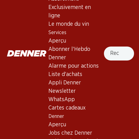
Exclusivement en
ligne
191.70
119.40
Bouteille: 31.95
Bouteille: 19.90
Le monde du vin
Nicolas Feuillatte Grande
Pol Caston Brut Champagne
Services
Réserve Brut Champagne
AOC
AOC
Aperçu
(31)
(113)
Recherche
Abonner l'Hebdo
Denner
Alarme pour actions
Liste d'achats
Appli Denner
Newsletter
WhatsApp
Cartes cadeaux
281.70
335.70
Bouteille: 46.95
Bouteille: 55.95
Denner
Moët & Chandon Impérial
Moët & Chandon Rosé
Aperçu
Brut Champagne AOC
Impérial Brut Champagne
AOC
(293)
(29)
Jobs chez Denner