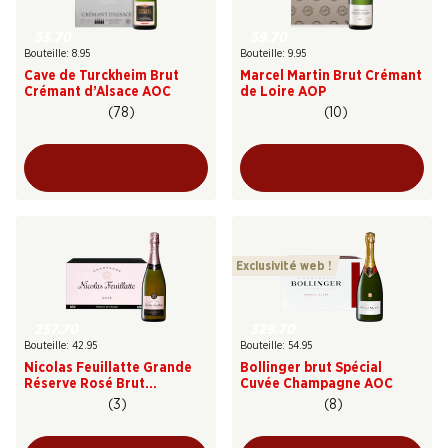
53.70
59.70
Bouteille: 8.95
Bouteille: 9.95
Cave de Turckheim Brut
Marcel Martin Brut Crémant
Crémant d’Alsace AOC
de Loire AOP
(78)
(10)
Exclusivité web !
257.70
329.70
Bouteille: 42.95
Bouteille: 54.95
Nicolas Feuillatte Grande
Bollinger brut Spécial
Réserve Rosé Brut
Cuvée Champagne AOC
Champagne AOC
(3)
(8)