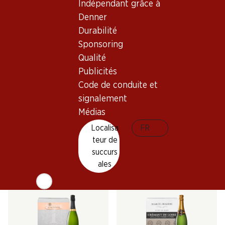
Indépendant grâce à
Denner
Durabilité
Sponsoring
Qualité
Publicités
Code de conduite et
119.40
179.70
signalement
Bouteille: 9.95
Bouteille: 29.95
Médias
Colligny Brut Champagne
Colligny Rosé Brut
AOC
Champagne AOC
Localisa
FR
(3)
(185)
teur de
succurs
ales