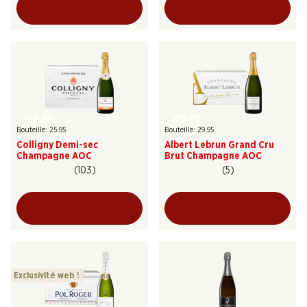
155.70
179.70
Bouteille: 25.95
Bouteille: 29.95
Colligny Demi-sec
Albert Lebrun Grand Cru
Champagne AOC
Brut Champagne AOC
(103)
(5)
Exclusivité web !