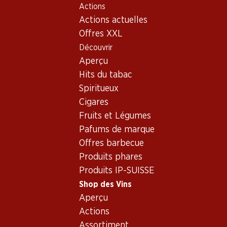
Actions
Table Of Content
Home
Shop des Vins
Vins/champagnes
Aller au contenu principal
Aller à la table des matières
Aller au menu principal
Actions actuelles
Mousseux
France
Champagne
Colligny Rosé Brut Champagne AOC
Offres XXL
Découvrir
Aperçu
Hits du tabac
Spiritueux
Cigares
Fruits et Légumes
Pafums de marque
Offres barbecue
Produits phares
Produits IP-SUISSE
Shop des Vins
Aperçu
Recto
Verso
Emballage
Actions
Assortiment