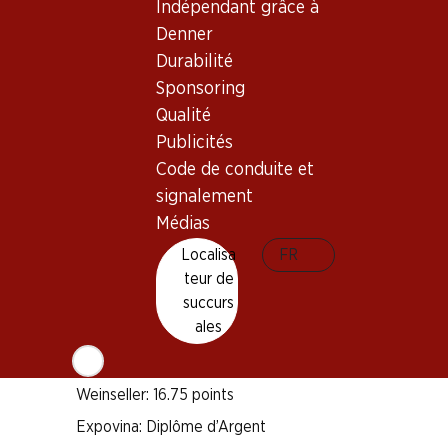
Indépendant grâce à
Denner
Bon à savoir
Durabilité
Sponsoring
Cépage
Qualité
Pinot Noir
Publicités
Pinot Meunier
Code de conduite et
signalement
Chardonnay
Type de vin
Médias
Mousseux
Localisa
FR
Maturité
teur de
succurs
1 an après l'achat
ales
Distinctions
Weinseller: 16.75 points
Expovina: Diplôme d’Argent