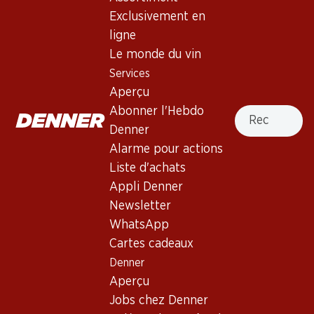
4.0
(185)
Exclusivement en
Colligny Rosé Brut Champagne
ligne
AOC
Le monde du vin
Services
Mousseux
,
France
,
Champagne
Aperçu
Robe saumon claire. Nez de baies rouges, d'abricot et de
Recherche
Abonner l'Hebdo
brioche. Bouche fruitée et séveuse, aux bulles bien
Denner
intégrées et avec une finale fruitée.
Alarme pour actions
Liste d'achats
179.70
Appli Denner
Newsletter
Prix par pièce: 29.95
WhatsApp
à 6 x 75 cl
Cartes cadeaux
Livrable
Denner
Aperçu
Jobs chez Denner