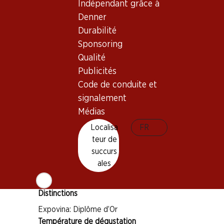
Indépendant grâce à
Denner
Durabilité
Bon à savoir
Sponsoring
Qualité
Cépage
Publicités
Chardonnay
Code de conduite et
Pinot Noir
signalement
Pinot Meunier
Médias
Type de vin
Localisa
FR
Mousseux
teur de
Maturité
succurs
ales
4–8 ans
Distinctions
Expovina: Diplôme d’Or
Température de dégustation