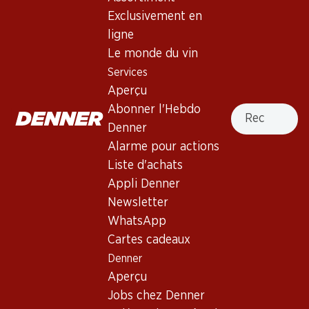
2.5
(2)
Exclusivement en
Colligny Brut Vintage 2018
ligne
Champagne AOC
Le monde du vin
Services
Mousseux
,
France
,
Champagne
, 2018
Aperçu
Robe jaune doré pâle. Nez complexe de fruits charnus,
Recherche
Abonner l'Hebdo
abricots mûrs et fruits à coque, avec des notes de miel de
Denner
châtaignier. Bouche ample aux bulles fines. Finale complexe
Alarme pour actions
et fruitée.
Liste d'achats
Appli Denner
179.70
Newsletter
WhatsApp
Prix par pièce: 29.95
à 6 x 75 cl
Cartes cadeaux
Denner
Livrable
Aperçu
Jobs chez Denner