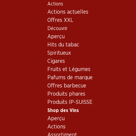
Actions
Table Of Content
Home
Shop des Vins
Vins/champagnes
Aller au contenu principal
Aller à la table des matières
Aller au menu principal
Actions actuelles
Mousseux
France
Champagne
Colligny Brut Vintage 2018 Champagne AOC
Offres XXL
Découvrir
Aperçu
Hits du tabac
Spiritueux
Cigares
Fruits et Légumes
Pafums de marque
Offres barbecue
Produits phares
Produits IP-SUISSE
Shop des Vins
Aperçu
Recto
Verso
Actions
Assortiment