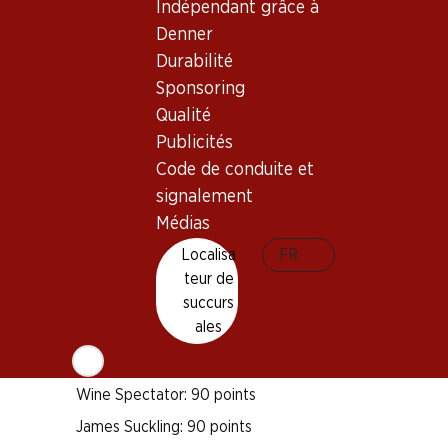
Indépendant grâce à
Denner
Bon à savoir
Durabilité
Sponsoring
Cépage
Qualité
Pinot Noir
Publicités
Pinot Meunier
Code de conduite et
signalement
Chardonnay
Type de vin
Médias
Mousseux
Localisa
FR
Maturité
teur de
succurs
1 an après l'achat
ales
Distinctions
Wine Spectator: 90 points
James Suckling: 90 points