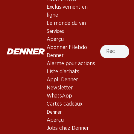
4.5
(29)
Exclusivement en
Moët & Chandon Rosé Impérial
ligne
Brut Champagne AOC
Le monde du vin
Services
Mousseux
,
France
,
Champagne
Aperçu
Robe rose saumon tendre. Nez corsé de fruits rouges, de
Recherche
Abonner l'Hebdo
brioche et de pain toasté. Bouche avec une mousse délicate
Denner
et une acidité séveuse. Finale persistante.
Alarme pour actions
Liste d'achats
335.70
Appli Denner
Newsletter
Prix par pièce: 55.95
WhatsApp
à 6 x 75 cl
Cartes cadeaux
Livrable
Denner
Aperçu
Jobs chez Denner