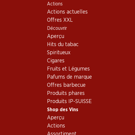
Actions
Table Of Content
Home
Shop des Vins
Vins/champagnes
Aller au contenu principal
Aller à la table des matières
Aller au menu principal
Actions actuelles
Mousseux
France
Champagne
Moët & Chandon Rosé Impérial Brut Champagne AOC
Offres XXL
Découvrir
Aperçu
Hits du tabac
Spiritueux
Cigares
Fruits et Légumes
Pafums de marque
Offres barbecue
Produits phares
Produits IP-SUISSE
Shop des Vins
Aperçu
Recto
Verso
Emballage
Actions
Assortiment