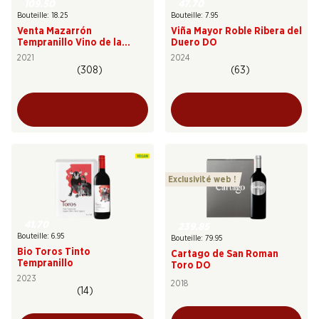
109.50
47.70
Bouteille: 18.25
Bouteille: 7.95
Venta Mazarrón
Viña Mayor Roble Ribera del
Tempranillo Vino de la
Duero DO
Tierra de Castilla y León
2021
2024
(308)
(63)
Exclusivité web !
41.70
239.85
Bouteille: 6.95
Bouteille: 79.95
Bio Toros Tinto
Cartago de San Roman
Tempranillo
Toro DO
2023
2018
(14)