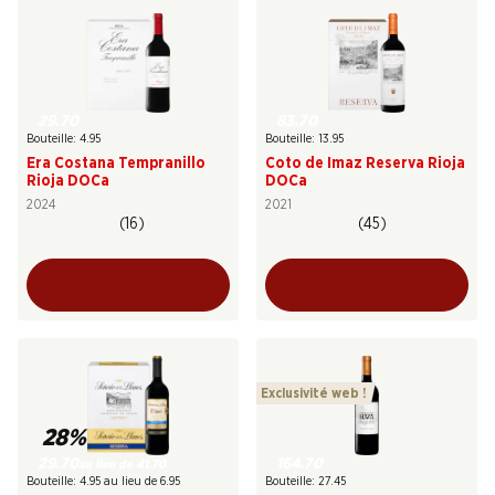
29.70
83.70
Bouteille: 4.95
Bouteille: 13.95
Era Costana Tempranillo
Coto de Imaz Reserva Rioja
Rioja DOCa
DOCa
2024
2021
(16)
(45)
Exclusivité web !
28%
29.70
164.70
au lieu de 41.70
Bouteille: 4.95 au lieu de 6.95
Bouteille: 27.45