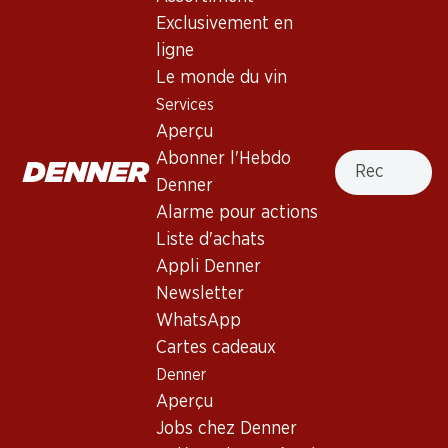
Exclusivement en
ligne
40%
76.80
Le monde du vin
53.70
au lieu de 89.70
Bouteille: 12.80
Bouteille: 8.95 au lieu de 14.95
Services
Los Condes Gran Reserva
Viña Mayor Crianza Ribera
Catalunya DO
Aperçu
del Duero DO
2019
2022
Recherche
Abonner l'Hebdo
(402)
(29)
Denner
Alarme pour actions
Liste d'achats
Appli Denner
Newsletter
WhatsApp
Exclusivité web !
Exclusivité web !
Cartes cadeaux
Denner
129.–
267.–
Aperçu
Bouteille: 21.50
Bouteille: 44.50
Anima Negra ÀN/2 IGP Illes
Hacienda Monasterio D.O.
Jobs chez Denner
Balears
Ribera del Duero