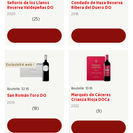
Señorío de los Llanos
Condado de Haza Reserva
Reserva Valdepeñas DO
Ribera del Duero DO
2020
2018
(25)
Exclusivité web !
65.70
197.70
Bouteille: 10.95
Bouteille: 32.95
Marqués de Cáceres
San Román Toro DO
Crianza Rioja DOCa
2019
2022
(18)
(9)