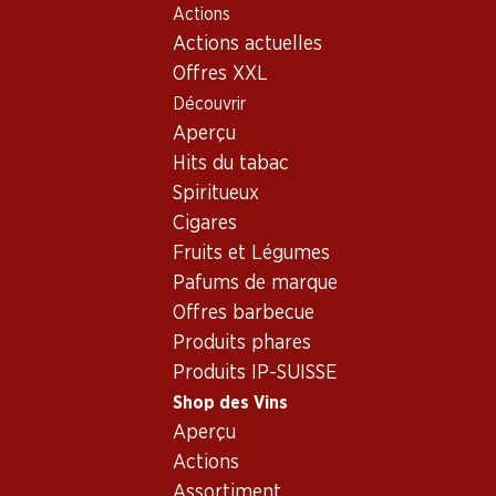
Actions
Table Of Content
Home
Shop des Vins
Vins/champagnes
Aller au contenu principal
Aller à la table des matières
Aller au menu principal
Actions actuelles
Vin rouge
Espagne
Vin rouge - Espagne
Offres XXL
Découvrir
Espagne
Vin rouge
Aperçu
Hits du tabac
Exclusivité web !
Exclusivité web !
Spiritueux
Cigares
236.70
257.70
Fruits et Légumes
Bouteille: 39.45
Bouteille: 42.95
Mauro Vino de la Tierra de
Pafums de marque
Aalto DO Ribera del Duero
Castilla y León
2023
Offres barbecue
2021
(13)
(27)
Produits phares
Produits IP-SUISSE
Shop des Vins
Aperçu
Actions
Assortiment