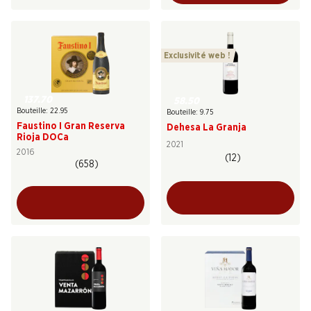
Exclusivité web !
137.70
58.50
Bouteille: 22.95
Bouteille: 9.75
Faustino I Gran Reserva
Dehesa La Granja
Rioja DOCa
2021
2016
(12)
(658)