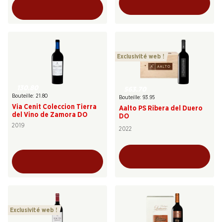
Exclusivité web !
130.80
563.70
Bouteille: 21.80
Bouteille: 93.95
Via Cenit Coleccion Tierra
Aalto PS Ribera del Duero
del Vino de Zamora DO
DO
2019
2022
Exclusivité web !