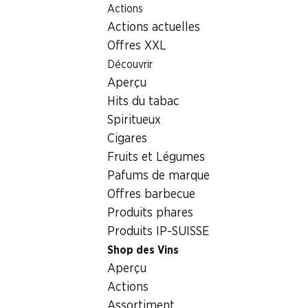
Actions
Table Of Content
Home
Boissons
Vins/champagnes
Aller au contenu principal
Aller à la table des matières
Aller au menu principal
Actions actuelles
Domaine de la Maison Blanche Morges AOC La Côte
Offres XXL
Découvrir
Aperçu
Hits du tabac
Spiritueux
Cigares
Fruits et Légumes
Pafums de marque
Offres barbecue
Produits phares
Produits IP-SUISSE
Shop des Vins
Recto
Verso
Emballage
Aperçu
Actions
4.5
(22)
Assortiment