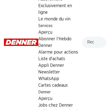
Domaine de la Maison Blanche
Exclusivement en
Morges AOC La Côte
ligne
Le monde du vin
Vin blanc
,
Suisse
,
Vaud
, 2025
Services
Robe jaune clair. Nez d’ananas avec une note de levure
Aperçu
fraîche. Élégant, avec une acidité pétillante.
Recherche
Abonner l'Hebdo
Denner
33%
Alarme pour actions
Liste d'achats
5.95
Appli Denner
au lieu de 8.95
Newsletter
à 1 x 75 cl
WhatsApp
Cartes cadeaux
Acheter dans le shop des vins
Denner
Aperçu
Jobs chez Denner