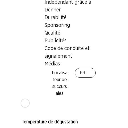
Indépendant grâce à
Denner
Bon à savoir
Durabilité
Sponsoring
Qualité
Cépage
Publicités
Chasselas
Code de conduite et
Pinot Noir
signalement
Gamay
Médias
Type de vin
Localisa
FR
Vin blanc
teur de
Maturité
succurs
ales
1–3 ans
IP-Suisse
Température de dégustation