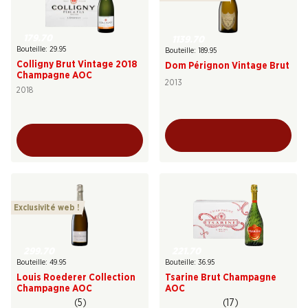
179.70
1139.70
Bouteille: 29.95
Bouteille: 189.95
Colligny Brut Vintage 2018
Dom Pérignon Vintage Brut
Champagne AOC
2013
2018
Exclusivité web !
299.70
221.70
Bouteille: 49.95
Bouteille: 36.95
Louis Roederer Collection
Tsarine Brut Champagne
Champagne AOC
AOC
(5)
(17)