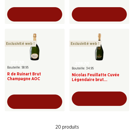
Exclusivité web !
Exclusivité web !
353.70
209.70
Bouteille: 58.95
Bouteille: 34.95
R de Ruinart Brut
Nicolas Feuillatte Cuvée
Champagne AOC
Légendaire brut
Champagne AOC
20 produits