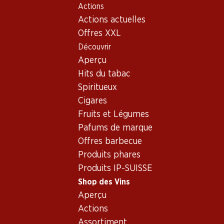
Actions
Table Of Content
Home
Shop des Vins
Vins/champagnes
Aller au contenu principal
Aller à la table des matières
Aller au menu principal
Actions actuelles
Mousseux
France
Champagne
Mousseux - Origine: France,
Offres XXL
Découvrir
Champagne
France
Champagne
Mousseux
Aperçu
Hits du tabac
Spiritueux
Cigares
Fruits et Légumes
155.70
291.–
Pafums de marque
Bouteille: 25.95
Bouteille: 48.50
Offres barbecue
Colligny Brut Champagne
Veuve Clicquot Brut
AOC
Champagne AOC
Produits phares
(255)
(361)
Produits IP-SUISSE
Shop des Vins
Aperçu
Actions
Assortiment