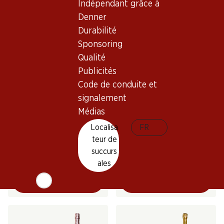
Indépendant grâce à
AOC
(293)
(29)
Denner
Durabilité
Sponsoring
Qualité
Publicités
Code de conduite et
signalement
Médias
119.40
179.70
Bouteille: 9.95
Bouteille: 29.95
Localisa
FR
Colligny Brut Champagne
Colligny Rosé Brut
teur de
AOC
Champagne AOC
succurs
(3)
(185)
ales