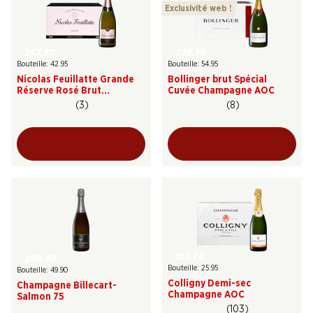
Exclusivité web !
257.70
329.70
Bouteille: 42.95
Bouteille: 54.95
Nicolas Feuillatte Grande
Bollinger brut Spécial
Réserve Rosé Brut
Cuvée Champagne AOC
Champagne AOC
(3)
(8)
155.70
299.40
Bouteille: 25.95
Bouteille: 49.90
Colligny Demi-sec
Champagne Billecart-
Champagne AOC
Salmon 75
(103)