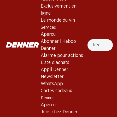
Exclusivement en
ligne
Le monde du vin
191.70
119.40
Services
Bouteille: 31.95
Bouteille: 19.90
Aperçu
Nicolas Feuillatte Grande
Pol Caston Brut Champagne
Réserve Brut Champagne
AOC
Recherche
Abonner l'Hebdo
AOC
(31)
(113)
Denner
Alarme pour actions
Liste d'achats
Appli Denner
Newsletter
WhatsApp
Cartes cadeaux
Denner
281.70
335.70
Aperçu
Bouteille: 46.95
Bouteille: 55.95
Moët & Chandon Impérial
Moët & Chandon Rosé
Jobs chez Denner
Brut Champagne AOC
Impérial Brut Champagne