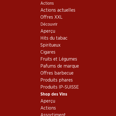
Actions
Table Of Content
Home
Shop des Vins
Vins/champagnes
Aller au contenu principal
Aller à la table des matières
Aller au menu principal
Actions actuelles
Vin rouge
France
Languedoc-Roussillon
Bio Domaine des Pèges Corbières AOP
Offres XXL
Découvrir
Aperçu
Hits du tabac
Spiritueux
Cigares
Fruits et Légumes
Pafums de marque
Offres barbecue
Produits phares
Produits IP-SUISSE
Shop des Vins
Aperçu
Recto
Verso
Actions
Assortiment