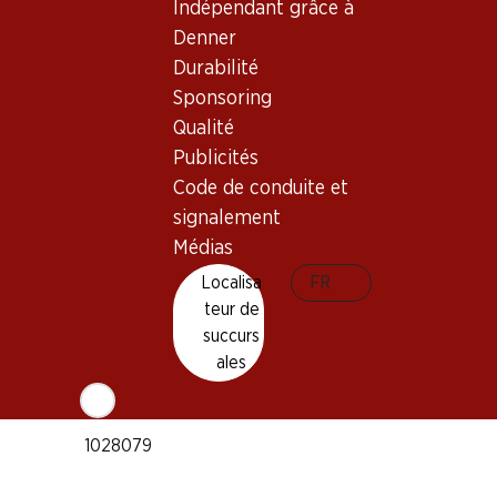
Indépendant grâce à
Mourvèdre
Denner
Syrah
Durabilité
Type de vin
Sponsoring
Vin rouge
Qualité
Maturité
Publicités
1–4 ans
Code de conduite et
Bio
signalement
Médias
Localisa
FR
Température de dégustation
teur de
14–16 °C
succurs
Empreinte carbone
ales
6.06 kg
N° d'art.
1028079