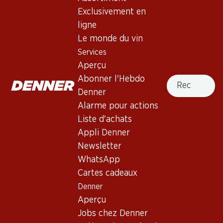
Bio Domaine des Pèges
Exclusivement en
Corbières AOP
ligne
Le monde du vin
Vin rouge
,
France
,
Languedoc-Roussillon
Services
France, Languedoc-Roussillon, 2018, 75 cl
Aperçu
Recherche
Abonner l'Hebdo
Non livrable
Denner
Alarme pour actions
Liste d'achats
Appli Denner
Newsletter
Bon à savoir
WhatsApp
Cartes cadeaux
Cépage
Denner
Carignan
Aperçu
Jobs chez Denner
Grenache