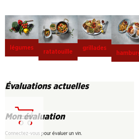
légumes
grillades
ratatouille
hambur
Évaluations actuelles
Mon évaluation
Chargement...
Connectez-vous pour évaluer un vin.