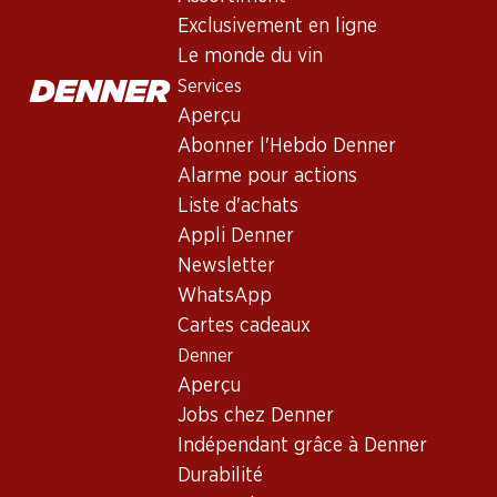
Exclusivement en ligne
Le monde du vin
Services
Aperçu
Abonner l'Hebdo Denner
Alarme pour actions
Newsletter
Liste d'achats
Appli Denner
Restez au courant grâce à la newsletter Denner. Inscrivez-vou
Newsletter
Adresse e-mail
WhatsApp
Cartes cadeaux
Denner
Aperçu
Services
Jobs chez Denner
Aperçu
Indépendant grâce à Denner
Abonner l'Hebdo Denner
Durabilité
Alarme pour actions