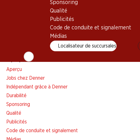
Sponsoring
Liste d'achats
Qualité
Appli Denner
Publicités
Newsletter
Code de conduite et signalement
WhatsApp
Médias
Cartes cadeaux
Localisateur de succursales
À propos de Denner
Aperçu
Jobs chez Denner
Indépendant grâce à Denner
Durabilité
Sponsoring
Qualité
Publicités
Code de conduite et signalement
Médias