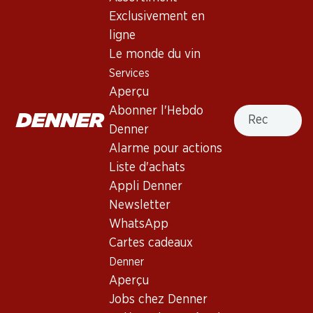
3.5
(65)
Exclusivement en
Barbera d’Asti DOCG
ligne
Le monde du vin
Vin rouge
,
Italie
,
Piémont
, 2024
Services
Robe rubis brillante. Nez évoquant les framboises. Bouche
Aperçu
pleine et moelleuse, aux tanins ronds. Finale persistante.
Recherche
Abonner l'Hebdo
Denner
23.70
Alarme pour actions
Liste d'achats
Prix par pièce: 3.95
à 6 x 75 cl
Appli Denner
Newsletter
Livrable
WhatsApp
Cartes cadeaux
Denner
Aperçu
Jobs chez Denner
Bon à savoir