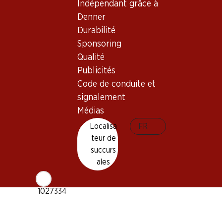
Indépendant grâce à
Denner
Cépage
Durabilité
Barbera
Sponsoring
Type de vin
Qualité
Vin rouge
Publicités
Maturité
Code de conduite et
1–4 ans
signalement
Médias
Température de dégustation
Localisa
FR
16–18 °C
teur de
Empreinte carbone
succurs
ales
9.39 kg
N° d'art.
1027334