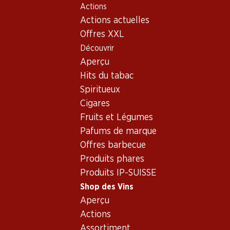
Actions
Table Of Content
Home
Shop des Vins
Vins/champagnes
Aller au contenu principal
Aller à la table des matières
Aller au menu principal
Actions actuelles
Vin rouge
Italie
Piémont
Barbera d’Asti DOCG
Offres XXL
Découvrir
Aperçu
Hits du tabac
Spiritueux
Cigares
Fruits et Légumes
Pafums de marque
Offres barbecue
Produits phares
Produits IP-SUISSE
Shop des Vins
Aperçu
Recto
Verso
Emballage
Actions
Assortiment