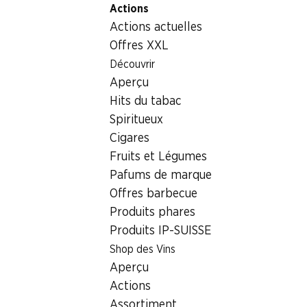
Actions
Table Of Content
Home
Boissons
Vins/champagnes
L'Escale Cuvée
Aller au contenu principal
Aller à la table des matières
Aller au menu principal
Actions actuelles
Offres XXL
Découvrir
Aperçu
Hits du tabac
Spiritueux
Cigares
Fruits et Légumes
Pafums de marque
Offres barbecue
Produits phares
Produits IP-SUISSE
Shop des Vins
Aperçu
L'Escale Cuvée rouge VdP Roman
Actions
Assortiment