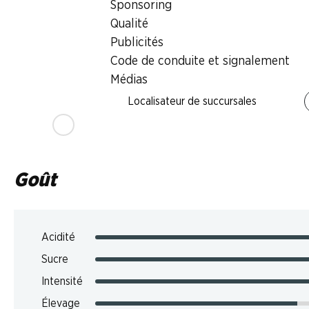
Sponsoring
Qualité
Température de dégustation
Publicités
14–16 °C
Code de conduite et signalement
Empreinte carbone
Médias
7.62 kg
Localisateur de succursales
N° d'art.
1103205
Goût
Acidité
Sucre
Intensité
Élevage