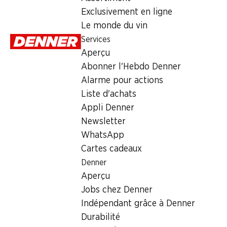
Vin rouge
,
Suisse
,
Suisse romande
Exclusivement en ligne
Robe rubis vif. Arômes fruités et complexes avec une touche d
Le monde du vin
Services
Uniquement en Suisse romande
Aperçu
Abonner l'Hebdo Denner
Alarme pour actions
Liste d'achats
Appli Denner
Bon à savoir
Newsletter
WhatsApp
Cépage
Cartes cadeaux
Denner
Divers cépages
Aperçu
Type de vin
Jobs chez Denner
Vin rouge
Indépendant grâce à Denner
Maturité
Durabilité
1–5 ans