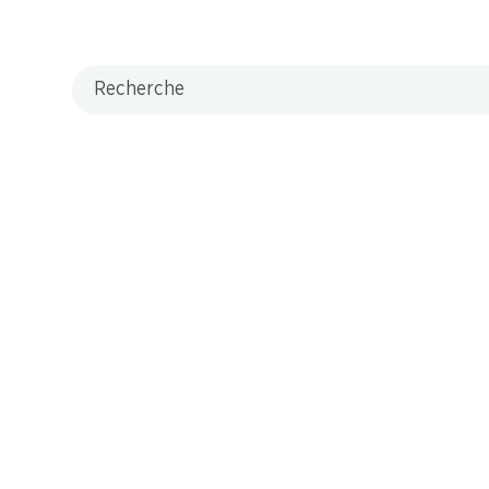
’épices. Bouche moyennement pleine à pleine. Finale persistante.
Recherche