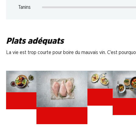
Tanins
Plats adéquats
La vie est trop courte pour boire du mauvais vin. C’est pourquoi
pâtes
salades
ratatou
viande blanche