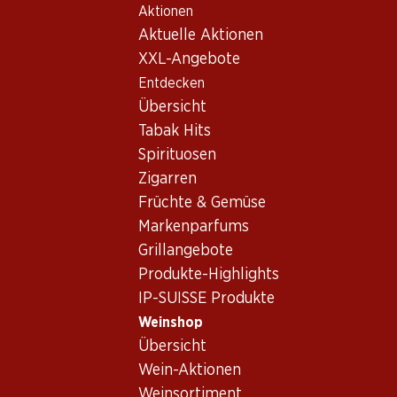
Aktionen
Table Of Content
Home
Weinshop
Weinwissen
Traubensorten
Zum Hauptinhalt springen
Zum Inhaltsverzeichnis springen
Zum Hauptmenü springen
Aktuelle Aktionen
Arneis
XXL-Angebote
Entdecken
Übersicht
Tabak Hits
Spirituosen
Zigarren
Früchte & Gemüse
Markenparfums
Grillangebote
Produkte-Highlights
IP-SUISSE Produkte
Weinshop
Übersicht
Arneis – die «kleine
Wein-Aktionen
Schwierige»
Weinsortiment