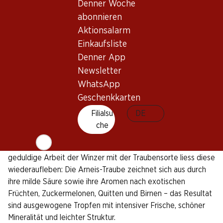
Denner Woche
Zeit nur wenigen Winzern. Dies führte dazu, dass die Rebe in
abonnieren
den 1970er-Jahren fast ausstarb. Eigentlich ist die Sorte
jedoch sehr alt und war schon im 15. Jahrhundert unter den
Aktionsalarm
Bezeichnungen «Renesium» und «Ornesio» bekannt.
Einkaufsliste
Denner App
Lange Zeit war die säurearme Rebsorte nur Kennern ein
Newsletter
Begriff. Heute erlebt Arneis eine blühende Renaissance –
WhatsApp
allen voran in Roero und Langhe, zwei Regionen im
Geschenkkarten
italienischen Piemont. Dort wird die Traube auch als «Barolo
bianco» oder «Bianchetto» bezeichnet.
Filialsu
DE
Die Auseinandersetzung hat sich gelohnt: Von mageren 55
che
Hektar Rebfläche in den 1980er-Jahren hat es die Sorte
heute wieder auf rund 1100 Hektar geschafft. Erst die
geduldige Arbeit der Winzer mit der Traubensorte liess diese
wiederaufleben: Die Arneis-Traube zeichnet sich aus durch
ihre milde Säure sowie ihre Aromen nach exotischen
Früchten, Zuckermelonen, Quitten und Birnen – das Resultat
sind ausgewogene Tropfen mit intensiver Frische, schöner
Mineralität und leichter Struktur.