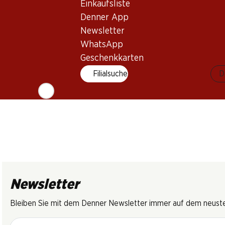
AOP
(6)
brut Champa
Einkaufsliste
2025
DOCG
AOC
Denner App
Newsletter
WhatsApp
Geschenkkarten
Filialsuche
D
Newsletter
Bleiben Sie mit dem Denner Newsletter immer auf dem neusten
E-Mail Adresse