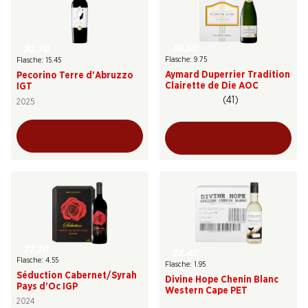
58.50
92.70
Flasche: 9.75
Flasche: 15.45
Aymard Duperrier Tradition
Pecorino Terre d'Abruzzo
Clairette de Die AOC
IGT
(41)
2025
27.30
23.40
Flasche: 4.55
Flasche: 1.95
Séduction Cabernet/Syrah
Divine Hope Chenin Blanc
Pays d’Oc IGP
Western Cape PET
2024