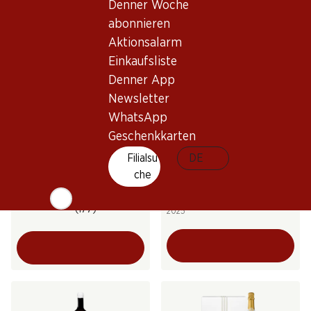
Denner Woche
(27)
(11)
abonnieren
Aktionsalarm
Einkaufsliste
Denner App
Newsletter
WhatsApp
Geschenkkarten
106.50
Filialsu
DE
59.70
Flasche: 17.75
Flasche: 9.95
che
Mauler Cordon Rosé Demi-
Cicadetta Reine du Sud Méd
sec
Rosé IGP
(177)
2025