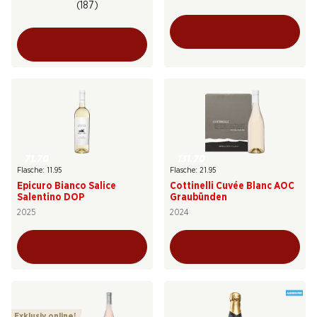
(187)
71.70
131.70
Flasche: 11.95
Flasche: 21.95
Epicuro Bianco Salice
Cottinelli Cuvée Blanc AOC
Salentino DOP
Graubünden
2025
2024
Exklusiv online!