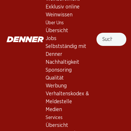
Exklusiv online
Weinwissen
40.80
59.70
Flasche: 6.80
Flasche: 9.95
Über Uns
Stone Barn White Zinfandel
Schloss Bockfliess Grüner
Übersicht
Rosé
Veltliner vom Löss
Suche
Jobs
2025
2025
(133)
(46)
Selbstständig mit
Denner
Nachhaltigkeit
Sponsoring
Qualität
Werbung
Verhaltenskodex &
Meldestelle
27.30
58.50
Medien
Flasche: 4.55
Flasche: 9.75
Services
Séduction Syrah/Cinsault
Porta Leone Millesimato
Rosé Pays d’Oc IGP
Brut Prosecco DOC
Übersicht
2025
2024