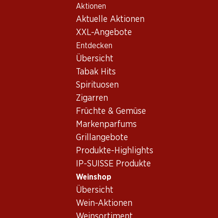
Aktionen
Table Of Content
Home
Weinshop
Wein Sortiment
Zum Hauptinhalt springen
Zum Inhaltsverzeichnis springen
Zum Hauptmenü springen
Aktuelle Aktionen
Weine
XXL-Angebote
Entdecken
Salate
Übersicht
Tabak Hits
Spirituosen
41.70
59.70
Zigarren
Flasche: 6.95
Flasche: 9.95
Früchte & Gemüse
Barone Montalto Grillo
Marqués de Cáceres
Sicilia DOC
Verdejo Rueda DO
Markenparfums
2025
2025
Grillangebote
(30)
(3)
Produkte-Highlights
IP-SUISSE Produkte
Weinshop
Übersicht
Wein-Aktionen
Weinsortiment