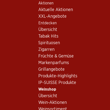
Aktionen
Table Of Content
Home
Weinshop
Wein/Champagner
Rosé
Zum Hauptinhalt springen
Zum Inhaltsverzeichnis springen
Zum Hauptmenü springen
Aktuelle Aktionen
Frankreich
Côtes de Provence
M Minuty Rosé Côtes de Provence AOP
XXL-Angebote
Entdecken
Exklusiv online!
Übersicht
Tabak Hits
Spirituosen
Zigarren
Früchte & Gemüse
Markenparfums
Grillangebote
Produkte-Highlights
IP-SUISSE Produkte
Weinshop
Übersicht
Vorderseite
Rückseite
Verpackung
Wein-Aktionen
Weinsortiment