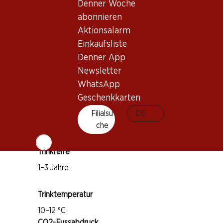
Denner Woche
abonnieren
Wissenswertes
Aktionsalarm
Einkaufsliste
Rebsorte
Denner App
Grenache
Newsletter
Tibouren
WhatsApp
Syrah
Geschenkkarten
Cinsault
Filialsu
DE
Weintyp
che
Rosé
Trinkreife
1–3 Jahre
Trinktemperatur
10–12 °C
CO2-Fussabdruck