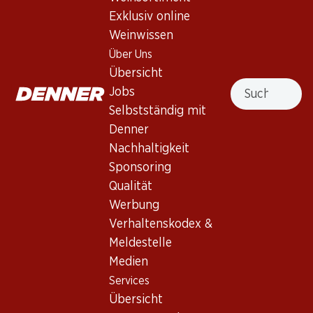
3.5
(18)
Exklusiv online
Val Souche Fendant du Valais
Weinwissen
AOC
Über Uns
Übersicht
Weisswein
,
Schweiz
,
Wallis
Suche
Jobs
Leuchtendes Goldgelb. Duftet dezent nach Ananas und
Selbstständig mit
exotischen Früchten. Im Gaumen präsentiert er sich fruchtig
Denner
und saftig zugleich.
Nachhaltigkeit
Sponsoring
Nicht lieferbar
Qualität
Werbung
Verhaltenskodex &
Meldestelle
Medien
Wissenswertes
Services
Übersicht
Rebsorte