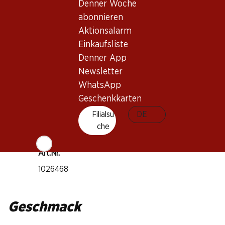
Denner Woche
Chasselas
abonnieren
Weintyp
Aktionsalarm
Weisswein
Einkaufsliste
Trinkreife
Denner App
1–3 Jahre
Newsletter
WhatsApp
Trinktemperatur
Geschenkkarten
10–12°C
Filialsu
DE
CO2-Fussabdruck
che
7.02 kg
Art.Nr.
1026468
Geschmack