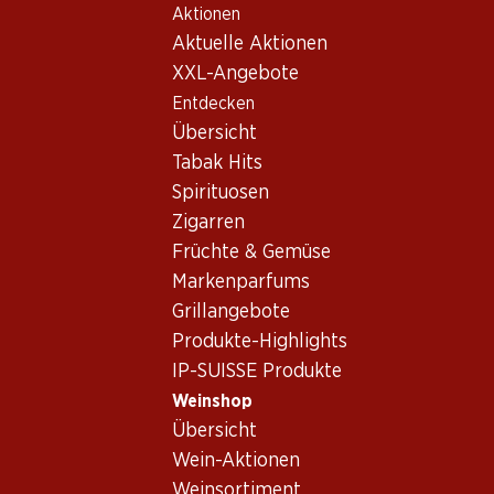
Aktionen
Table Of Content
Home
Weinshop
Wein/Champagner
Weisswein
Zum Hauptinhalt springen
Zum Inhaltsverzeichnis springen
Zum Hauptmenü springen
Aktuelle Aktionen
Schweiz
Wallis
Val Souche Fendant du Valais AOC
XXL-Angebote
Entdecken
Übersicht
Tabak Hits
Spirituosen
Zigarren
Früchte & Gemüse
Markenparfums
Grillangebote
Produkte-Highlights
IP-SUISSE Produkte
Weinshop
Übersicht
Vorderseite
Rückseite
Verpackung
Wein-Aktionen
Weinsortiment