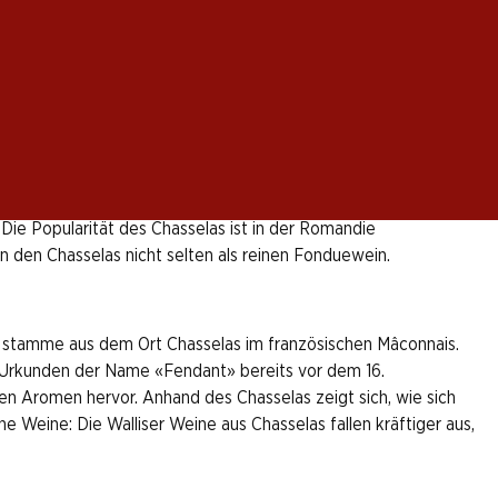
 der Romandie finden sich die Hauptanbaugebiete des
La Côte, Féchy, Mont-sur-Rolle und viele mehr. Eine Ausnahme
 die Traubensorte – dort auch als «Gutedel» bezeichnet – kaum
 immer noch viel Chasselas produziert, aber einer mit viel
Die Popularität des Chasselas ist in der Romandie
 den Chasselas nicht selten als reinen Fonduewein.
e stamme aus dem Ort Chasselas im französischen Mâconnais.
en Urkunden der Name «Fendant» bereits vor dem 16.
gen Aromen hervor. Anhand des Chasselas zeigt sich, wie sich
 Weine: Die Walliser Weine aus Chasselas fallen kräftiger aus,