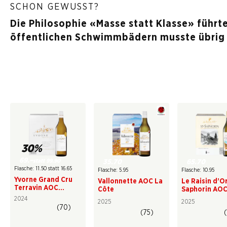
SCHON GEWUSST?
Die Philosophie «Masse statt Klasse» führt
öffentlichen Schwimmbädern musste übrig 
30%
69.–
statt 99.90
35.70
65.70
Flasche: 11.50 statt 16.65
Flasche: 5.95
Flasche: 10.95
Yvorne Grand Cru
Vallonnette AOC La
Le Raisin d’Or
Terravin AOC
Côte
Saphorin AO
Chablais
Lavaux
2024
2025
2025
(70)
(75)