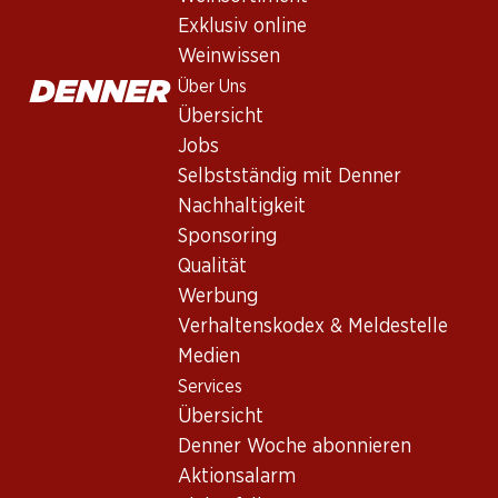
Exklusiv online
Weinwissen
Über Uns
Übersicht
Jobs
Selbstständig mit Denner
Nachhaltigkeit
Sponsoring
Qualität
Werbung
Verhaltenskodex & Meldestelle
Chasselas – Star in der Sch
Medien
Services
Übersicht
Der Top Shot der Schweizer Weinwelt ist ohne Zweife
Denner Woche abonnieren
dort unter dem Namen Fendant bekannt. Das Schweiz
Aktionsalarm
Herkunft des Chasselas ranken sich jedoch viele Myt