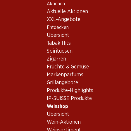
Aktionen
Table Of Content
Home
Weinshop
Weinwissen
Traubensorten
Zum Hauptinhalt springen
Zum Inhaltsverzeichnis springen
Zum Hauptmenü springen
Aktuelle Aktionen
XXL-Angebote
Entdecken
Übersicht
Tabak Hits
Spirituosen
Zigarren
Früchte & Gemüse
Markenparfums
Grillangebote
Produkte-Highlights
IP-SUISSE Produkte
Weinshop
Übersicht
Wein-Aktionen
Weinsortiment