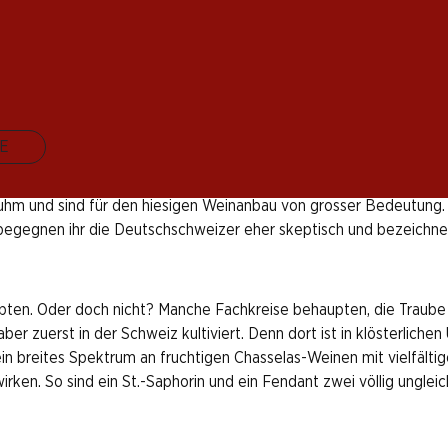
 miteinander verbunden. Im Kanton Waadt und weiteren Gebieten
zeichnet, sondern tragen die Namen der Gemeinden: St.-Saphorin, 
 und nur dort so genannt werden darf. Ausserhalb der Schweiz wird
E
fgrund der Überproduktion förmlich im Chasselas. Heute wird zwar
Ruhm und sind für den hiesigen Weinanbau von grosser Bedeutung. 
 begegnen ihr die Deutschschweizer eher skeptisch und bezeichnen
ypten. Oder doch nicht? Manche Fachkreise behaupten, die Traub
r zuerst in der Schweiz kultiviert. Denn dort ist in klösterlich
ein breites Spektrum an fruchtigen Chasselas-Weinen mit vielfälti
n. So sind ein St.-Saphorin und ein Fendant zwei völlig ungleiche