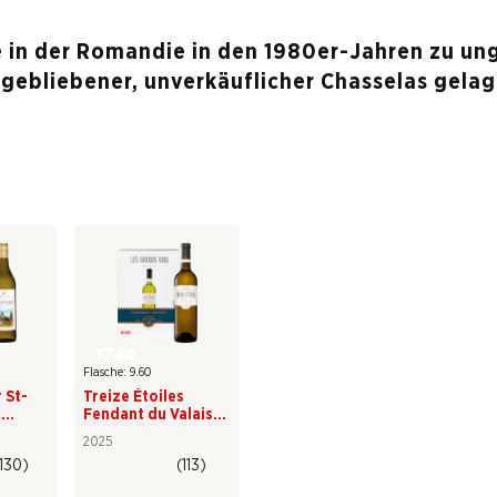
e in der Romandie in den 1980er-Jahren zu un
gebliebener, unverkäuflicher Chasselas gela
57.60
Flasche: 9.60
 St-
Treize Étoiles
C
Fendant du Valais
AOC
2025
(130)
(113)