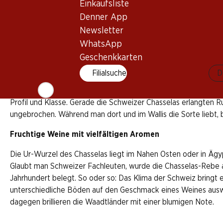
Einkaufsliste
Denner App
Newsletter
Die Waadtländer Rebberge und der Chasselas sind untrennbar
WhatsApp
Chasselas. Hier werden die Weine aber nicht als Chasselas be
Geschenkkarten
ist der Fendant, der ausschliesslich im Wallis produziert wird
vermarktet.
Filialsuche
D
Anfang der 1980er-Jahre ertranken das Wallis und die Waadt au
Profil und Klasse. Gerade die Schweizer Chasselas erlangten 
ungebrochen. Während man dort und im Wallis die Sorte liebt,
Fruchtige Weine mit vielfältigen Aromen
Die Ur-Wurzel des Chasselas liegt im Nahen Osten oder in Äg
Glaubt man Schweizer Fachleuten, wurde die Chasselas-Rebe abe
Jahrhundert belegt. So oder so: Das Klima der Schweiz bringt 
unterschiedliche Böden auf den Geschmack eines Weines auswirke
dagegen brillieren die Waadtländer mit einer blumigen Note.