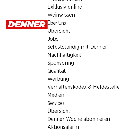
Porta da Ravessa Alentejo DOC
Exklusiv online
Rotwein
,
Portugal
,
Alentejo
Weinwissen
Purpurrot. Feine Aromen von roten Früchten, im Gaumen weich
Über Uns
Übersicht
Konkurrenzvergleich | Nur in der französischen und italienischen Sch
Jobs
Selbstständig mit Denner
Nachhaltigkeit
Sponsoring
Qualität
Wissenswertes
Werbung
Verhaltenskodex & Meldestelle
Rebsorte
Medien
Services
Aragonês (Tempranillo)
Übersicht
Alicante Bouschet
Denner Woche abonnieren
Trincadeira
Aktionsalarm
Weintyp