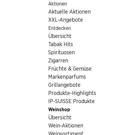
Aktionen
Table Of Content
Home
Getränke
Wein/Champagner
Porta da Raves
Zum Hauptinhalt springen
Zum Inhaltsverzeichnis springen
Zum Hauptmenü springen
Aktuelle Aktionen
XXL-Angebote
Entdecken
Übersicht
Tabak Hits
Spirituosen
Zigarren
Früchte & Gemüse
Markenparfums
Grillangebote
Produkte-Highlights
IP-SUISSE Produkte
Weinshop
Übersicht
3.5
(3)
Wein-Aktionen
Weinsortiment