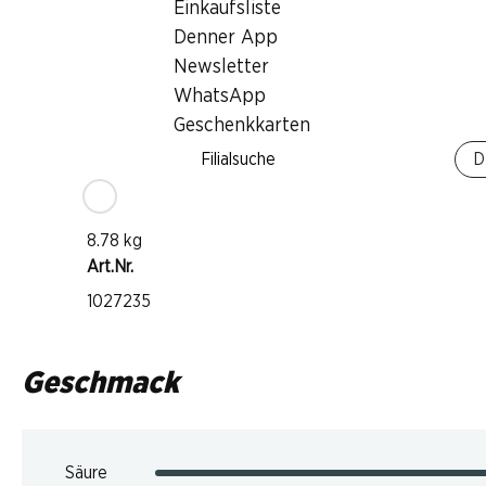
Einkaufsliste
Rotwein
Denner App
Trinkreife
Newsletter
1–3 Jahre
WhatsApp
Geschenkkarten
Trinktemperatur
Filialsuche
D
16–18°C
CO2-Fussabdruck
8.78 kg
Art.Nr.
1027235
Geschmack
Säure