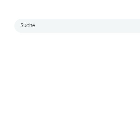
Suche
e Tannine, voller, komplexer Körper, ausgewogen und lang im Ab
weiz erhältlich