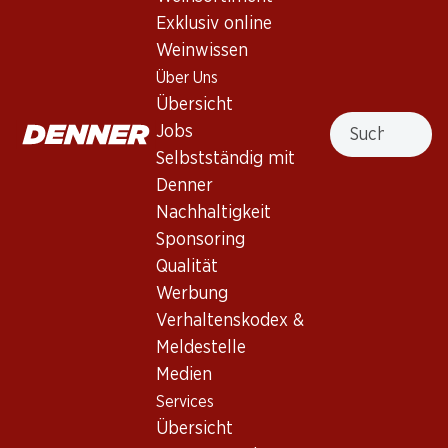
Exklusiv online
Weinwissen
76.80
41.70
Flasche: 12.80
Flasche: 6.95
Über Uns
Los Condes Gran Reserva
Œil-de-Perdrix du Valais
Übersicht
Catalunya DO
AOC
Suche
Jobs
2019
2025
(402)
(150)
Selbstständig mit
Denner
Nachhaltigkeit
Sponsoring
Qualität
Werbung
Exklusiv online!
Exklusiv online!
Verhaltenskodex &
Meldestelle
236.70
257.70
Medien
Flasche: 39.45
Flasche: 42.95
Services
Mauro Vino de la Tierra de
Aalto DO Ribera del Duero
Castilla y León
Übersicht
2023
2021