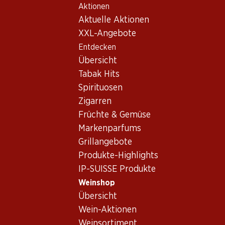
Aktionen
Table Of Content
Home
Weinshop
Wein Sortiment
Zum Hauptinhalt springen
Zum Inhaltsverzeichnis springen
Zum Hauptmenü springen
Aktuelle Aktionen
Weine
XXL-Angebote
Entdecken
Grilladen
Übersicht
Tabak Hits
Spirituosen
59.70
47.70
Zigarren
Flasche: 9.95
Flasche: 7.95
Früchte & Gemüse
Epicuro Bianco
Epicuro Rosato Puglia IGP
Chardonnay/Fiano Puglia
Markenparfums
2025
IGP
2025
(267)
Grillangebote
(376)
Produkte-Highlights
IP-SUISSE Produkte
Weinshop
Übersicht
Wein-Aktionen
Weinsortiment