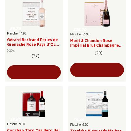
89.70
335.70
Flasche: 14.95
Flasche: 55.95
Gérard Bertrand Perles de
Moët & Chandon Rosé
Grenache Rosé Pays d’Oc
Impérial Brut Champagne
IGP
AOC
2024
(29)
(27)
58.80
59.40
Flasche: 9.80
Flasche: 9.90
Concha y Toro Casillero del