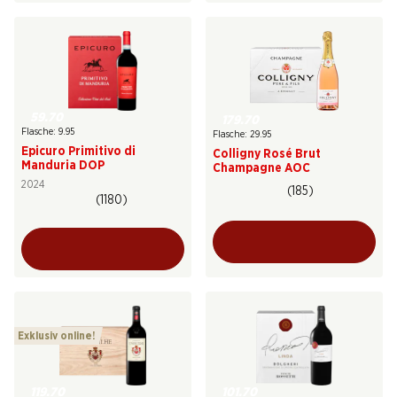
59.70
179.70
Flasche: 9.95
Flasche: 29.95
Epicuro Primitivo di
Colligny Rosé Brut
Manduria DOP
Champagne AOC
2024
(185)
(1180)
Exklusiv online!
119.70
101.70