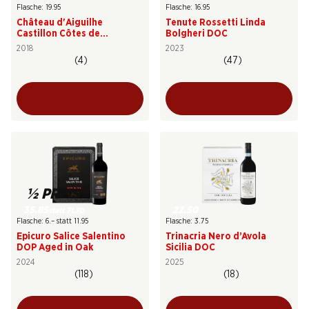
Flasche: 19.95
Flasche: 16.95
Château d'Aiguilhe
Tenute Rossetti Linda
Castillon Côtes de
Bolgheri DOC
Bordeaux AOC
2018
2023
(4)
(47)
½ PREIS
35.85
22.50
statt 71.70
Flasche: 6.– statt 11.95
Flasche: 3.75
Epicuro Salice Salentino
Trinacria Nero d’Avola
DOP Aged in Oak
Sicilia DOC
2024
2025
(118)
(18)