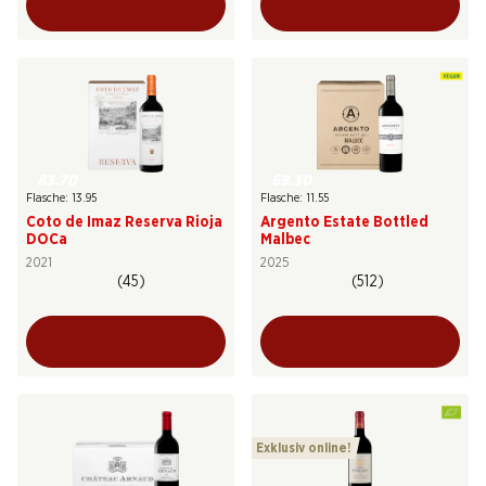
83.70
69.30
Flasche: 13.95
Flasche: 11.55
Coto de Imaz Reserva Rioja
Argento Estate Bottled
DOCa
Malbec
2021
2025
(45)
(512)
Exklusiv online!