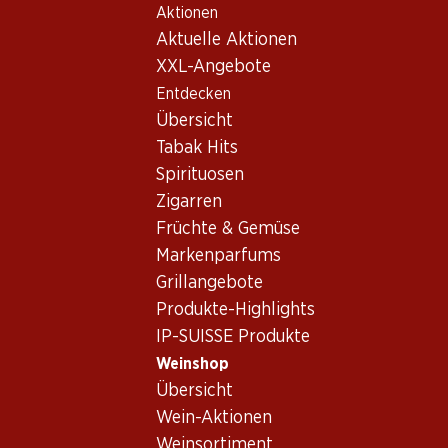
Aktionen
Table Of Content
Home
Weinshop
Wein/Champagner
Rosé
Zum Hauptinhalt springen
Zum Inhaltsverzeichnis springen
Zum Hauptmenü springen
Aktuelle Aktionen
Schweiz
Wallis
Les Clarelles Dôle Blanche AOC Valais
XXL-Angebote
Entdecken
Übersicht
Tabak Hits
Spirituosen
Zigarren
Früchte & Gemüse
Markenparfums
Grillangebote
Produkte-Highlights
IP-SUISSE Produkte
Weinshop
Übersicht
Vorderseite
Rückseite
Verpackung
Wein-Aktionen
Weinsortiment