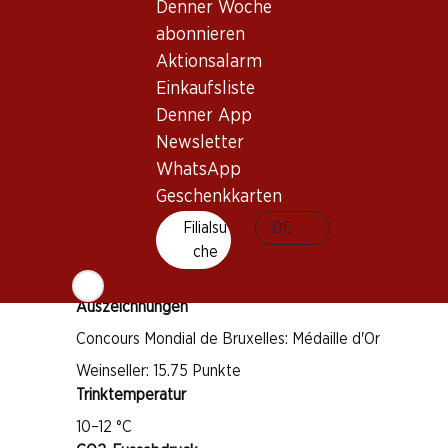
Denner Woche
Wissenswertes
abonnieren
Aktionsalarm
Rebsorte
Einkaufsliste
Pinot Noir
Denner App
Gamay
Newsletter
Weintyp
WhatsApp
Geschenkkarten
Rosé
Trinkreife
Filialsu
DE
che
1–3 Jahre
Auszeichnungen
Concours Mondial de Bruxelles: Médaille d'Or
Weinseller: 15.75 Punkte
Trinktemperatur
10–12 °C