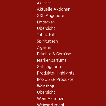
Aktionen
Table Of Content
Home
Weinshop
Wein/Champagner
Rosé
Zum Hauptinhalt springen
Zum Inhaltsverzeichnis springen
Zum Hauptmenü springen
Aktuelle Aktionen
Schweiz
Neuenburg
Œil-de-Perdrix AOC Neuchâtel
XXL-Angebote
Entdecken
Übersicht
Tabak Hits
Spirituosen
Zigarren
Früchte & Gemüse
Markenparfums
Grillangebote
Produkte-Highlights
IP-SUISSE Produkte
Weinshop
Übersicht
Vorderseite
Rückseite
Verpackung
Wein-Aktionen
Weinsortiment