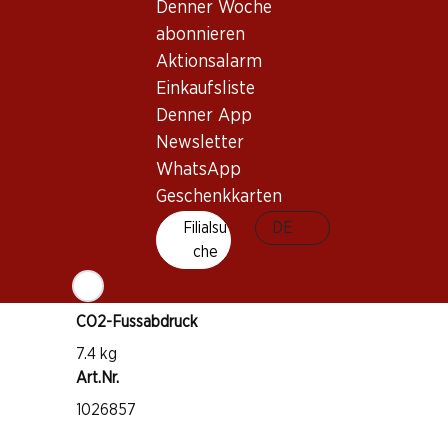
Denner Woche
Wissenswertes
abonnieren
Aktionsalarm
Rebsorte
Einkaufsliste
Pinot Noir
Denner App
Weintyp
Newsletter
Rosé
WhatsApp
Trinkreife
Geschenkkarten
1–3 Jahre
Filialsu
DE
che
Trinktemperatur
10–12 °C
CO2-Fussabdruck
7.4 kg
Art.Nr.
1026857