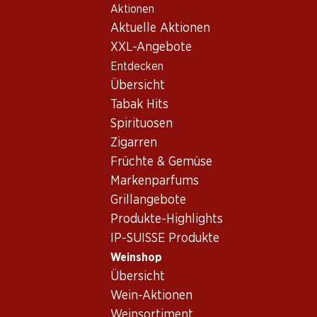
Aktionen
Table Of Content
Home
Weinshop
Wein/Champagner
Rosé
Zum Hauptinhalt springen
Zum Inhaltsverzeichnis springen
Zum Hauptmenü springen
Aktuelle Aktionen
Schweiz
Wallis
Le Moineau Dôle Blanche du Valais AOC
XXL-Angebote
Entdecken
Übersicht
Tabak Hits
Spirituosen
Zigarren
Früchte & Gemüse
Markenparfums
Grillangebote
Produkte-Highlights
IP-SUISSE Produkte
Weinshop
Übersicht
Vorderseite
Rückseite
Verpackung
Wein-Aktionen
Weinsortiment