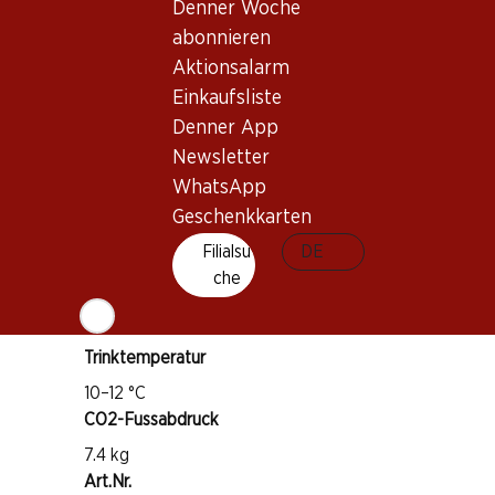
Denner Woche
Wissenswertes
abonnieren
Aktionsalarm
Einkaufsliste
Rebsorte
Denner App
Pinot Noir
Newsletter
Gamay
WhatsApp
Weintyp
Geschenkkarten
Rosé
Filialsu
DE
Trinkreife
che
1–2 Jahre
Trinktemperatur
10–12 °C
CO2-Fussabdruck
7.4 kg
Art.Nr.