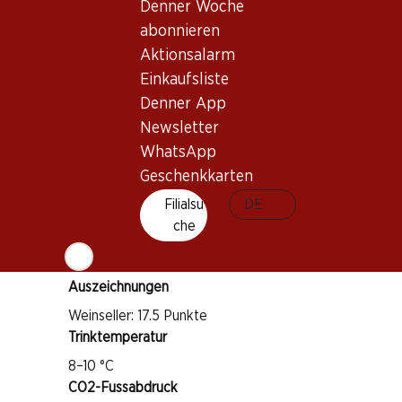
Denner Woche
Wissenswertes
abonnieren
Aktionsalarm
Rebsorte
Einkaufsliste
Riesling-Silvaner
Denner App
Weintyp
Newsletter
Weisswein
WhatsApp
Trinkreife
Geschenkkarten
1–3 Jahre
Filialsu
DE
IP-Suisse
che
Auszeichnungen
Weinseller: 17.5 Punkte
Trinktemperatur
8–10 °C
CO2-Fussabdruck