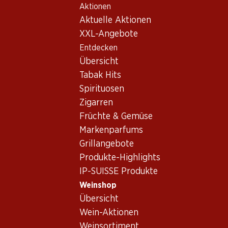
Aktionen
Table Of Content
Home
Weinshop
Wein/Champagner
Weisswein
Zum Hauptinhalt springen
Zum Inhaltsverzeichnis springen
Zum Hauptmenü springen
Aktuelle Aktionen
Schweiz
Schaffhausen
Hallauer Riesling-Silvaner AOC Schaffhausen
XXL-Angebote
Entdecken
Übersicht
Tabak Hits
Spirituosen
Zigarren
Früchte & Gemüse
Markenparfums
Grillangebote
Produkte-Highlights
IP-SUISSE Produkte
Weinshop
Übersicht
Vorderseite
Rückseite
Verpackung
Wein-Aktionen
Weinsortiment