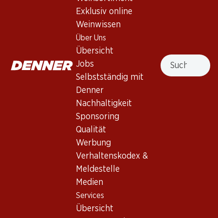
4.0
(51)
Exklusiv online
Hallauer Riesling-Silvaner AOC
Weinwissen
Schaffhausen
Über Uns
Übersicht
Weisswein
,
Schweiz
,
Schaffhausen
, 2025
Suche
Jobs
Helles Goldgelb. Duftet blumig, mit einer feinen Muskatnote.
Selbstständig mit
Im Gaumen fruchtig und saftig.
Denner
Nachhaltigkeit
45.–
Sponsoring
Qualität
Stückpreis: 7.50
Werbung
à 6 x 70 cl
Verhaltenskodex &
Lieferbar
Meldestelle
Medien
Services
Übersicht