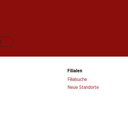
 Stand. Melden Sie sich jetzt an!
E
Filialen
Filialsuche
Neue Standorte