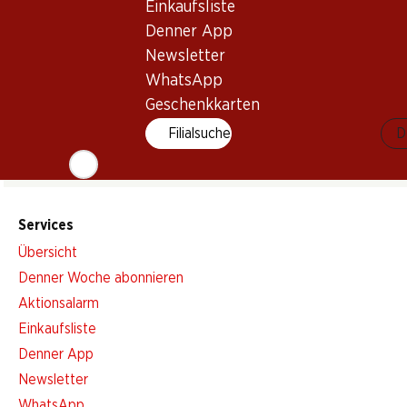
Einkaufsliste
Denner App
Newsletter
Newsletter
WhatsApp
Bleiben Sie mit dem Denner Newsletter immer auf dem neusten
Geschenkkarten
E-Mail Adresse
Filialsuche
D
Services
Übersicht
Denner Woche abonnieren
Aktionsalarm
Einkaufsliste
Denner App
Newsletter
WhatsApp