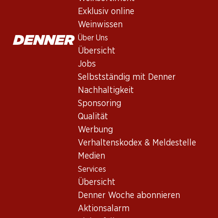
Exklusiv online
Weinwissen
Über Uns
77.70
77.70
Flasche: 12.95
Flasche: 12.95
Übersicht
Staa Cuvée Noir
Jean-René
Jobs
AOC Schaffhausen
Germanier Côto
Dôle du Valais AOC
2025
Selbstständig mit Denner
2023
(26)
(8)
Nachhaltigkeit
Sponsoring
Qualität
Werbung
Verhaltenskodex & Meldestelle
Medien
Services
Übersicht
Denner Woche abonnieren
Aktionsalarm