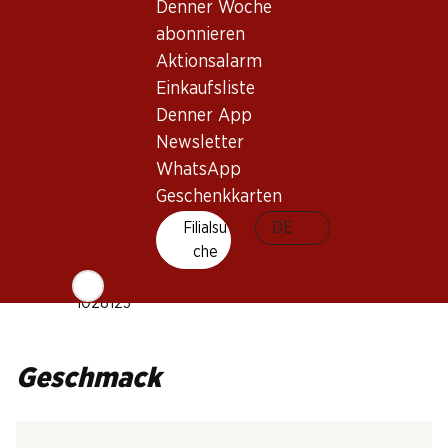
Denner Woche
Weintyp
abonnieren
Rosé
Aktionsalarm
Trinkreife
Einkaufsliste
1–4 Jahre
Denner App
Newsletter
Trinktemperatur
WhatsApp
7–11 °C
Geschenkkarten
CO2-Fussabdruck
Filialsu
DE
8.87 kg
che
Art.Nr.
1028123
Geschmack