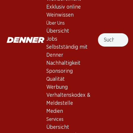
Exklusiv online
Rosé
,
Spanien
,
Rioja
Weinwissen
Intensiv, elegant, ausgewogen. Aromen von frischen roten
Über Uns
Früchten (Himbeere, Erdbeere) und feine Orangenblüte und
Übersicht
Jasmin Noten. Angenehmes mittleres bis volles Mundgefühl.
Suche
Jobs
Gute Säure, frisch. Fast nicht wahrnehmbare bittere Note.
Selbstständig mit
Ausgewogen. Langes und anhaltendes Finale.
Denner
Nachhaltigkeit
Nicht lieferbar
Sponsoring
Qualität
Werbung
Verhaltenskodex &
Meldestelle
Wissenswertes
Medien
Services
Rebsorte
Übersicht
Tempranillo