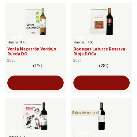
56.70
105.–
Flasche: 9.45
Flasche: 17.50
Venta Mazarrón Verdejo
Bodegas Laturce Reserva
Rueda DO
Rioja DOCa
2025
2021
(175)
(281)
Exklusiv online!
35.70
179.70