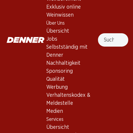
Exklusiv online
40%
Weinwissen
53.70
59.70
statt 89.70
Flasche: 8.95 statt 14.95
Flasche: 9.95
Über Uns
Viña Mayor Crianza Ribera
Marqués de Cáceres
Übersicht
del Duero DO
Verdejo Rueda DO
Suche
Jobs
2022
2025
(29)
(3)
Selbstständig mit
Denner
Nachhaltigkeit
Sponsoring
Qualität
Werbung
Exklusiv online!
Exklusiv online!
Verhaltenskodex &
Meldestelle
129.–
267.–
Medien
Flasche: 21.50
Flasche: 44.50
Services
Anima Negra ÀN/2 IGP Illes
Hacienda Monasterio D.O.
Balears
Ribera del Duero
Übersicht
2022
2021