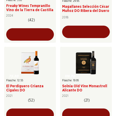
Flasche: 5.95
Flasche: 29.95
Freaky Wines Tempranillo
Magallanes Selección César
Vino de la Tierra de Castilla
Muñoz DO Ribera del Duero
2024
2018
(42)
75.30
119.70
Flasche: 12.55
Flasche: 19.95
El Perdiguero Crianza
Solnia Old Vine Monastrell
Cigales DO
Alicante DO
2021
2021
(52)
(21)