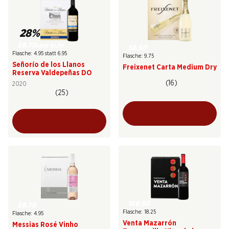
28%
29.70
statt 41.70
58.50
Flasche: 4.95 statt 6.95
Flasche: 9.75
Señorío de los Llanos
Freixenet Carta Medium Dry
Reserva Valdepeñas DO
(16)
2020
(25)
109.50
29.70
Flasche: 18.25
Flasche: 4.95
Venta Mazarrón
Messias Rosé Vinho