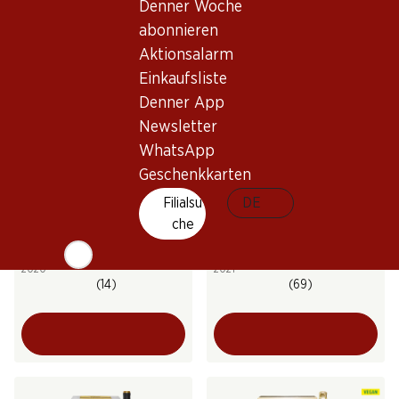
Denner Woche
(42)
(8)
abonnieren
Aktionsalarm
Einkaufsliste
Denner App
Newsletter
WhatsApp
Geschenkkarten
21%
31.20
Filialsu
75.–
DE
statt 39.60
Flasche: 5.20 statt 6.60
Flasche: 12.50
che
Era Costana Reserva Rioja
Legón Crianza Ribera del
DOCa
Duero DO
2020
2021
(14)
(69)