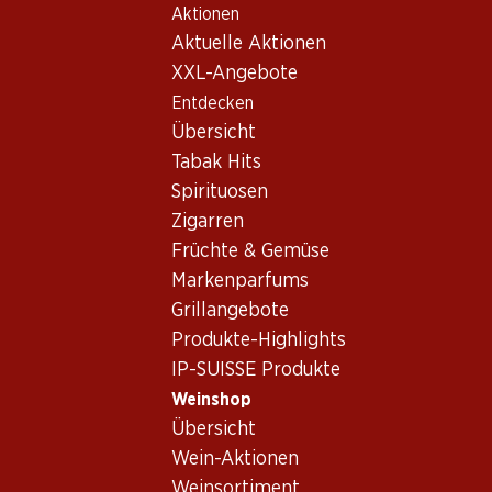
Aktionen
Table Of Content
Home
Weinshop
Wein Sortiment
Zum Hauptinhalt springen
Zum Inhaltsverzeichnis springen
Zum Hauptmenü springen
Aktuelle Aktionen
Weine
XXL-Angebote
Entdecken
Paella
Übersicht
Tabak Hits
Spirituosen
76.80
291.–
Zigarren
Flasche: 12.80
Flasche: 48.50
Früchte & Gemüse
Los Condes Gran Reserva
Veuve Clicquot Brut
Catalunya DO
Champagne AOC
Markenparfums
2019
(361)
Grillangebote
(402)
Produkte-Highlights
IP-SUISSE Produkte
Weinshop
Übersicht
Wein-Aktionen
Weinsortiment