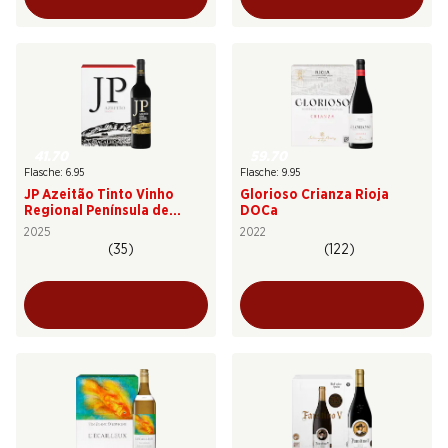
41.70
59.70
Flasche: 6.95
Flasche: 9.95
JP Azeitão Tinto Vinho
Glorioso Crianza Rioja
Regional Península de
DOCa
Setúbal
2025
2022
(35)
(122)