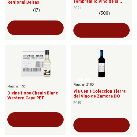
Tempranillo Vino de la
Regional Beiras
Tierra de Castilla y León
2021
(17)
(308)
130.80
23.40
Flasche: 21.80
Flasche: 1.95
Via Cenit Coleccion Tierra
Divine Hope Chenin Blanc
del Vino de Zamora DO
Western Cape PET
2019