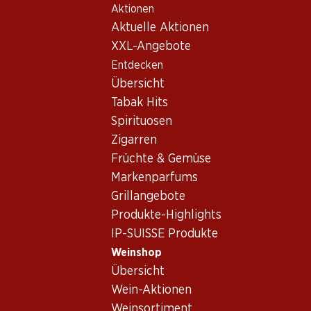
Aktionen
Table Of Content
Home
Weinshop
Wein/Champagner
Weisswein
Zum Hauptinhalt springen
Zum Inhaltsverzeichnis springen
Zum Hauptmenü springen
Aktuelle Aktionen
XXL-Angebote
Entdecken
Übersicht
Tabak Hits
Spirituosen
Zigarren
Früchte & Gemüse
Markenparfums
Grillangebote
Produkte-Highlights
IP-SUISSE Produkte
Weinshop
Übersicht
4.5
(376)
Wein-Aktionen
Weinsortiment