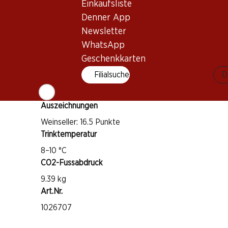
Einkaufsliste
Chardonnay
Denner App
Fiano
Newsletter
Weintyp
WhatsApp
Weisswein
Geschenkkarten
Trinkreife
Filialsuche
D
1–3 Jahre
Auszeichnungen
Weinseller: 16.5 Punkte
Trinktemperatur
8–10 °C
CO2-Fussabdruck
9.39 kg
Art.Nr.
1026707