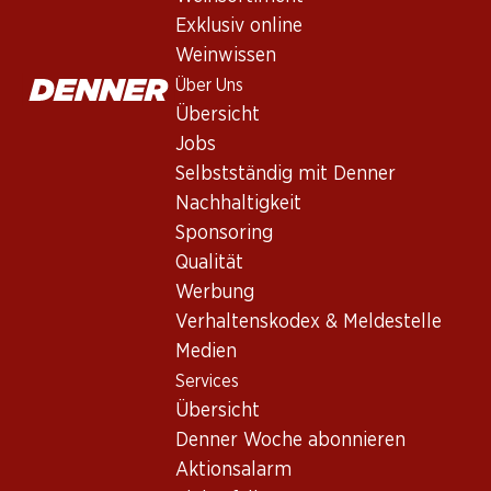
Epicuro Bianco Chardonnay/Fiano
Exklusiv online
Weisswein
,
Italien
,
Apulien
, 2025
Weinwissen
Blasses Zitronengelb. In der Nase duftet er nach exotischen 
Über Uns
Übersicht
Jobs
59.70
Selbstständig mit Denner
Stückpreis: 9.95
Nachhaltigkeit
à 6 x 75 cl
Sponsoring
Lieferbar
Qualität
Werbung
Verhaltenskodex & Meldestelle
Medien
Services
Wissenswertes
Übersicht
Denner Woche abonnieren
Rebsorte
Aktionsalarm