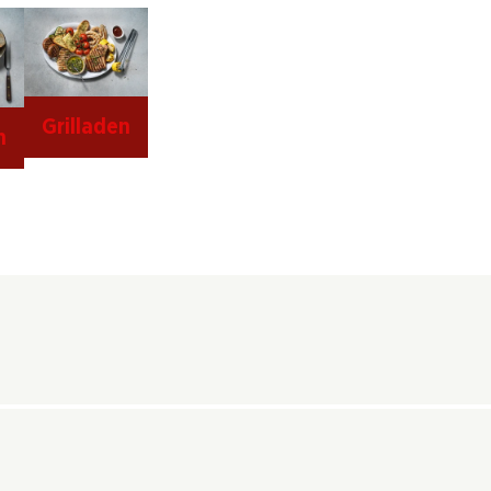
Grilladen
n