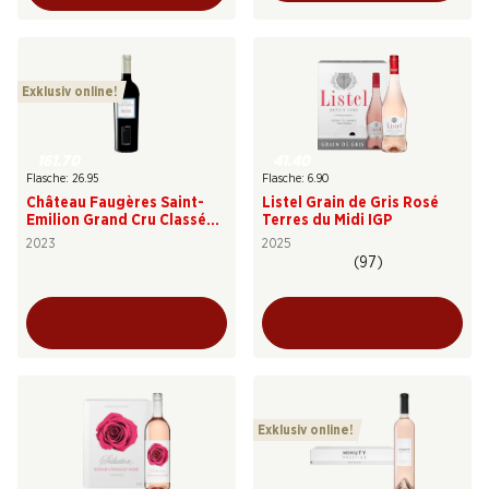
Exklusiv online!
161.70
41.40
Flasche: 26.95
Flasche: 6.90
Château Faugères Saint-
Listel Grain de Gris Rosé
Emilion Grand Cru Classé
Terres du Midi IGP
AOC
2023
2025
(97)
Exklusiv online!