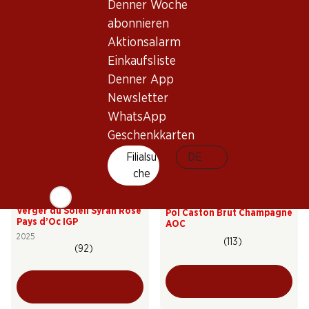
Denner Woche
Entre-deux-Mers AOC
Réserve Brut Champagne
AOC
abonnieren
2025
(31)
(390)
Aktionsalarm
Einkaufsliste
Denner App
Newsletter
WhatsApp
Geschenkkarten
Filialsu
DE
che
21.–
119.40
Flasche: 3.50
Flasche: 19.90
Verger du Soleil Syrah Rosé
Pol Caston Brut Champagne
Pays d’Oc IGP
AOC
2025
(113)
(92)