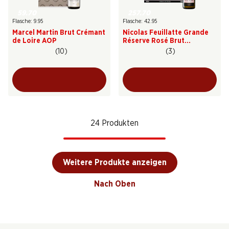
59.70
257.70
Flasche: 9.95
Flasche: 42.95
Marcel Martin Brut Crémant
Nicolas Feuillatte Grande
de Loire AOP
Réserve Rosé Brut
Champagne AOC
(10)
(3)
24 Produkten
Weitere Produkte anzeigen
Nach Oben