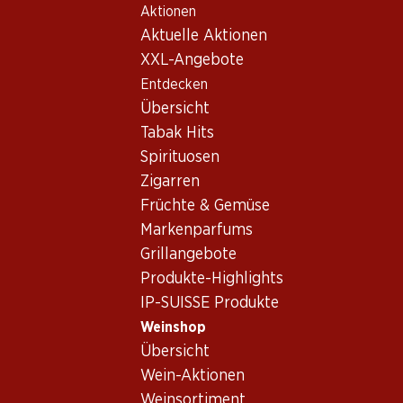
Aktionen
Table Of Content
Home
Weinshop
Wein/Champagner
Schaumwein
Zum Hauptinhalt springen
Zum Inhaltsverzeichnis springen
Zum Hauptmenü springen
Aktuelle Aktionen
Frankreich
Côtes du Rhône
Schaumwein_old Frankreich,
XXL-Angebote
Entdecken
Côtes du Rhône
Frankreich
Übersicht
Tabak Hits
Spirituosen
Zigarren
Früchte & Gemüse
47.70
55.20
Markenparfums
Flasche: 7.95
Flasche: 9.20
Grillangebote
Céline Rosé Côtes de
Gewürztraminer Cuvée
Provence AOC
Réserve d’Alsace AOC
Produkte-Highlights
2025
2025
IP-SUISSE Produkte
(29)
(311)
Weinshop
Übersicht
Wein-Aktionen
Weinsortiment