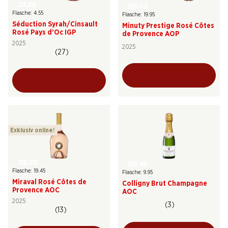
27.30
119.70
Flasche: 4.55
Flasche: 19.95
Séduction Syrah/Cinsault
Minuty Prestige Rosé Côtes
Rosé Pays d’Oc IGP
de Provence AOP
2025
2025
(27)
Exklusiv online!
116.70
119.40
Flasche: 19.45
Flasche: 9.95
Miraval Rosé Côtes de
Colligny Brut Champagne
Provence AOC
AOC
2025
(3)
(13)