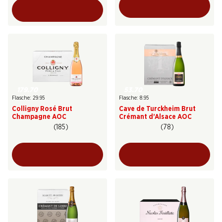
179.70
53.70
Flasche: 29.95
Flasche: 8.95
Colligny Rosé Brut
Cave de Turckheim Brut
Champagne AOC
Crémant d’Alsace AOC
(185)
(78)