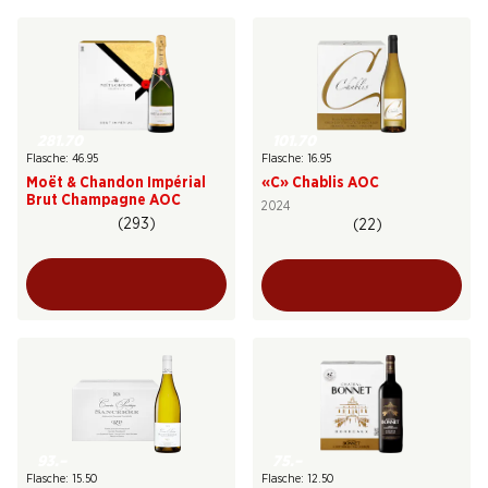
101.70
281.70
Flasche: 16.95
Flasche: 46.95
«C» Chablis AOC
Moët & Chandon Impérial
Brut Champagne AOC
2024
(293)
(22)
93.–
75.–
Flasche: 15.50
Flasche: 12.50