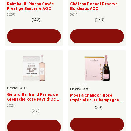
Raimbault-Pineau Cuvée
Château Bonnet Réserve
Prestige Sancerre AOC
Bordeaux AOC
2025
2019
(142)
(258)
89.70
335.70
Flasche: 14.95
Flasche: 55.95
Gérard Bertrand Perles de
Moët & Chandon Rosé
Grenache Rosé Pays d’Oc
Impérial Brut Champagne
IGP
AOC
2024
(29)
(27)