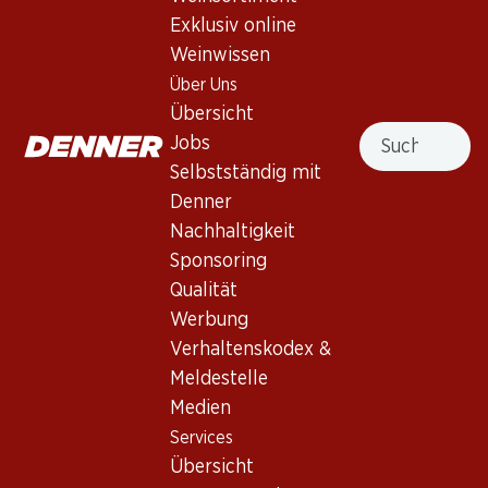
Exklusiv online
Weinwissen
Über Uns
Übersicht
155.70
291.–
Suche
Jobs
Flasche: 25.95
Flasche: 48.50
Colligny Brut Champagne
Veuve Clicquot Brut
Selbstständig mit
AOC
Champagne AOC
Denner
(255)
(361)
Nachhaltigkeit
Sponsoring
Qualität
Werbung
Verhaltenskodex &
Meldestelle
Medien
Services
59.70
191.70
Flasche: 9.95
Flasche: 31.95
Übersicht
Château Bonnet Blanc
Nicolas Feuillatte Grande