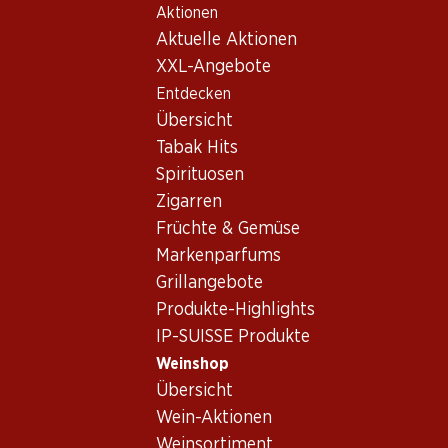
Aktionen
Table Of Content
Home
Weinshop
Wein/Champagner
Rosé
Zum Hauptinhalt springen
Zum Inhaltsverzeichnis springen
Zum Hauptmenü springen
Aktuelle Aktionen
Frankreich
Mittelmeer
Belrose Méditerranée IGP Rosé
XXL-Angebote
Entdecken
Übersicht
Tabak Hits
Spirituosen
Zigarren
Früchte & Gemüse
Markenparfums
Grillangebote
Produkte-Highlights
IP-SUISSE Produkte
Weinshop
Übersicht
Vorderseite
Rückseite
Verpackung
Wein-Aktionen
Weinsortiment