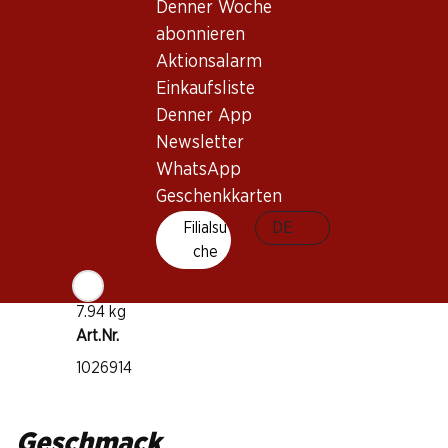
Denner Woche
Merlot
abonnieren
diverse Rebsorten
Aktionsalarm
Weintyp
Einkaufsliste
Rosé
Denner App
Trinkreife
Newsletter
WhatsApp
1–3 Jahre
Geschenkkarten
Trinktemperatur
Filialsu
DE
che
10–12°C
CO2-Fussabdruck
7.94 kg
Art.Nr.
1026914
Geschmack