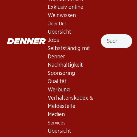
4.0
(14)
Exklusiv online
Belrose Méditerranée IGP Rosé
Weinwissen
Über Uns
Rosé
,
Frankreich
,
Mittelmeer
Übersicht
Blasses Rosa. Zarter Duft von weissen Früchten, roten
Suche
Jobs
Beeren und frischen Blumen. Mittlerer Körper, mit angenehm
Selbstständig mit
erfrischender Säure und langem Abgang.
Denner
Nachhaltigkeit
Nicht lieferbar
Sponsoring
Qualität
Werbung
Verhaltenskodex &
Meldestelle
Wissenswertes
Medien
Services
Rebsorte
Übersicht
Grenache