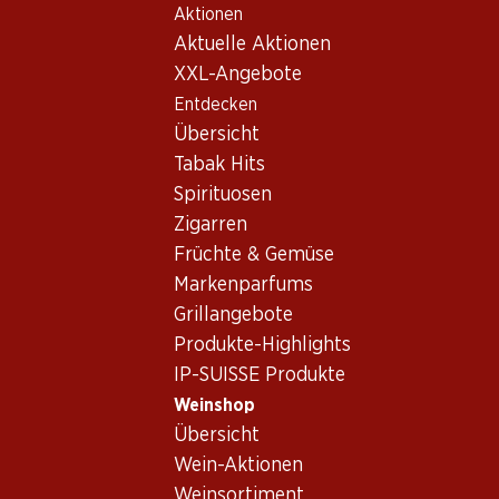
Aktionen
Table Of Content
Home
Weinshop
Wein/Champagner
Rotwein
Zum Hauptinhalt springen
Zum Inhaltsverzeichnis springen
Zum Hauptmenü springen
Aktuelle Aktionen
Frankreich
Bordeaux
Echo de Lynch Bages Pauillac AOC
XXL-Angebote
Entdecken
Exklusiv online!
Übersicht
Tabak Hits
Spirituosen
Zigarren
Früchte & Gemüse
Markenparfums
Grillangebote
Produkte-Highlights
IP-SUISSE Produkte
Weinshop
Übersicht
Echo de Lynch Bages Pauillac
Wein-Aktionen
AOC
Weinsortiment