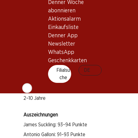
Denner Woche
abonnieren
Wissenswertes
Aktionsalarm
Einkaufsliste
Rebsorte
Denner App
Newsletter
Cabernet Sauvignon
WhatsApp
Merlot
Geschenkkarten
Cabernet Franc
Filialsu
DE
Weintyp
che
Rotwein
Trinkreife
2–10 Jahre
Auszeichnungen
James Suckling: 93–94 Punkte
Antonio Galloni: 91–93 Punkte