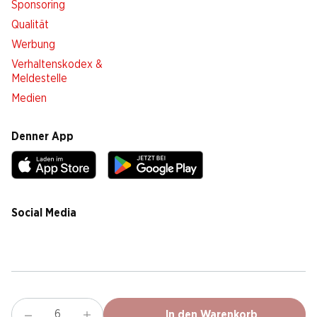
Sponsoring
Qualität
Werbung
Verhaltenskodex &
Meldestelle
Medien
Denner App
Social Media
facebook
instagram
youtube
linkedin
tiktok
Cookie Einstellungen
Rechtliches
Datenschutz
Impressum
AGB
In den Warenkorb