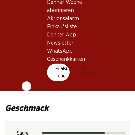
Denner Woche
Trinkreife
abonnieren
2–5 Jahre
Aktionsalarm
Bio
Einkaufsliste
Denner App
Trinktemperatur
Newsletter
WhatsApp
16–18 °C
CO2-Fussabdruck
Geschenkkarten
6.06 kg
Filialsu
DE
Art.Nr.
che
1028149
Geschmack
Säure