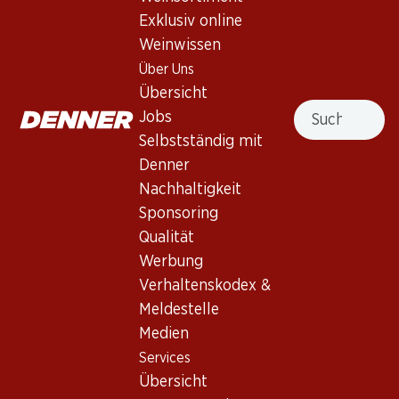
Exklusiv online
Dunkles, dichtes Granatrot. Elegante Noten von reifen
Weinwissen
schwarzen Kirschen etwas frischem Heu und ein Hauch
Vanille. Mittler bis voller Körper mit seidigen Tanninen und
Über Uns
langem Nachhall.
Übersicht
Suche
Jobs
Nicht lieferbar
Selbstständig mit
Denner
Nachhaltigkeit
Sponsoring
Qualität
Wissenswertes
Werbung
Verhaltenskodex &
Rebsorte
Meldestelle
Medien
Merlot
Weintyp
Services
Übersicht
Rotwein