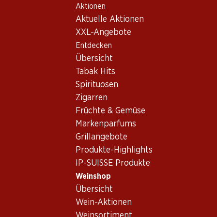
Aktionen
Table Of Content
Home
Weinshop
Wein/Champagner
Rotwein
Zum Hauptinhalt springen
Zum Inhaltsverzeichnis springen
Zum Hauptmenü springen
Aktuelle Aktionen
Frankreich
Bordeaux
Côte de Fonroque Saint-Émilion Grand Cru AOC Bio
XXL-Angebote
Entdecken
Übersicht
Tabak Hits
Spirituosen
Zigarren
Früchte & Gemüse
Markenparfums
Grillangebote
Produkte-Highlights
IP-SUISSE Produkte
Côte de Fonroque Saint-Émilion
Weinshop
Übersicht
Grand Cru AOC Bio
Wein-Aktionen
Rotwein
,
Frankreich
,
Bordeaux
Weinsortiment