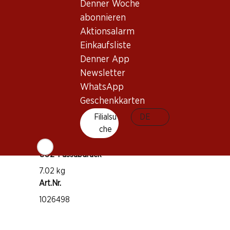
Denner Woche
abonnieren
Rebsorte
Aktionsalarm
Chasselas
Einkaufsliste
Weintyp
Denner App
Weisswein
Newsletter
Trinkreife
WhatsApp
1–3 Jahre
Geschenkkarten
Filialsu
DE
Trinktemperatur
che
10–12 °C
CO2-Fussabdruck
7.02 kg
Art.Nr.
1026498