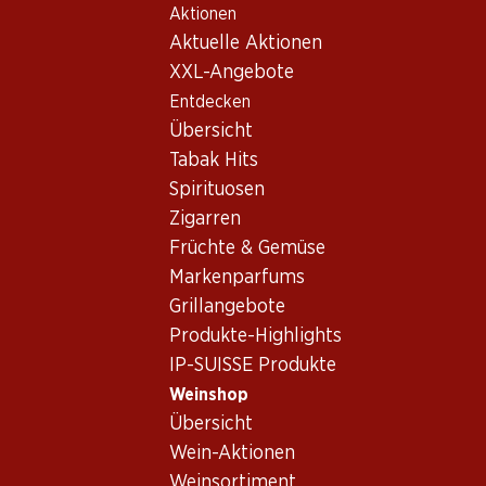
Aktionen
Table Of Content
Home
Weinshop
Wein/Champagner
Weisswein
Zum Hauptinhalt springen
Zum Inhaltsverzeichnis springen
Zum Hauptmenü springen
Aktuelle Aktionen
Frankreich
Bordeaux
Weisswein Frankreich,
XXL-Angebote
Entdecken
Bordeaux
Frankreich
Bordeaux
Weisswein
Übersicht
Tabak Hits
Spirituosen
Exklusiv online!
Zigarren
Früchte & Gemüse
59.70
899.70
Markenparfums
Flasche: 9.95
Flasche: 149.95
Grillangebote
Château Bonnet Blanc
Château Smith Haut Lafitte
Entre-deux-Mers AOC
Blanc Pessac-Léognan
Produkte-Highlights
2025
2022
IP-SUISSE Produkte
(390)
Weinshop
Übersicht
Wein-Aktionen
Weinsortiment