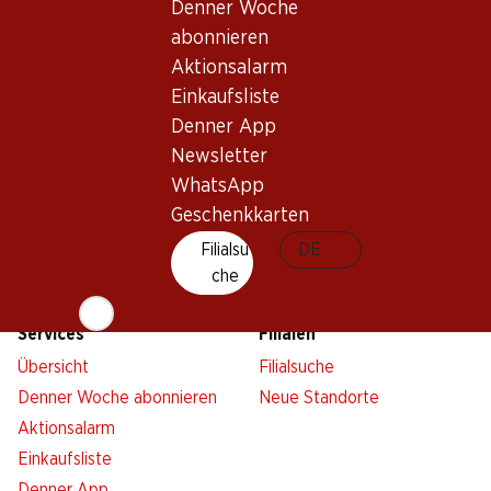
Denner Woche
abonnieren
Aktionsalarm
Einkaufsliste
Newsletter
Denner App
Bleiben Sie mit dem Denner Newsletter immer auf dem
Newsletter
neusten Stand. Melden Sie sich jetzt an!
WhatsApp
Geschenkkarten
E-Mail Adresse
Jetzt anmelden
Filialsu
DE
che
Services
Filialen
Übersicht
Filialsuche
Denner Woche abonnieren
Neue Standorte
Aktionsalarm
Einkaufsliste
Denner App