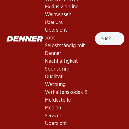
Exklusiv online
Weinwissen
Exklusiv online!
Über Uns
Übersicht
779.70
Suche
Jobs
Flasche: 129.95
Château Smith Haut Lafitte
Selbstständig mit
Blanc Pessac-Léognan
Denner
2023
Nachhaltigkeit
Sponsoring
Qualität
Werbung
Verhaltenskodex &
Meldestelle
3 Produkten
Medien
Services
Nach Oben
Übersicht