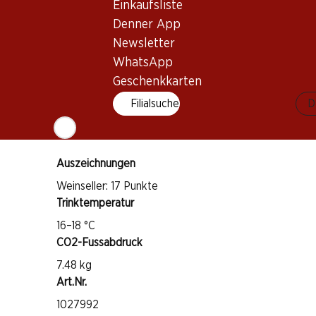
Rebsorte
Einkaufsliste
Shiraz
Denner App
Newsletter
Petit Verdot
WhatsApp
Weintyp
Geschenkkarten
Rotwein
Trinkreife
Filialsuche
D
2–6 Jahre
Auszeichnungen
Weinseller: 17 Punkte
Trinktemperatur
16–18 °C
CO2-Fussabdruck
7.48 kg
Art.Nr.
1027992