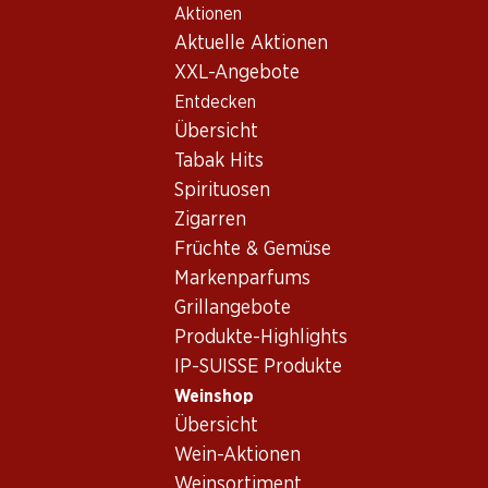
Aktionen
Table Of Content
Home
Weinshop
Wein/Champagner
Rotwein
Zum Hauptinhalt springen
Zum Inhaltsverzeichnis springen
Zum Hauptmenü springen
Aktuelle Aktionen
XXL-Angebote
Entdecken
Übersicht
Tabak Hits
Spirituosen
Zigarren
Früchte & Gemüse
Markenparfums
Grillangebote
Produkte-Highlights
IP-SUISSE Produkte
Weinshop
Übersicht
4.5
(52)
Wein-Aktionen
Weinsortiment