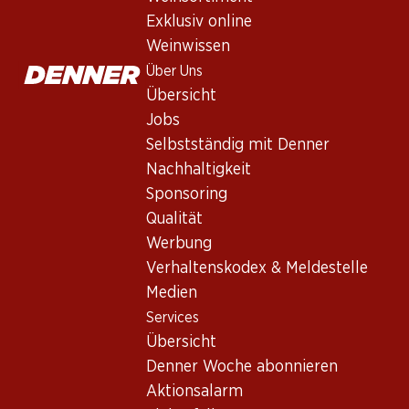
Barossa Ink Shiraz
Exklusiv online
Rotwein
,
Australien
,
Barossa Valley
, 2023
Weinwissen
Dichtes, dunkles Purpurrot. Intensiver Duft von schwarzen K
Über Uns
voll, mit seidenweichen Tanninen und langem Abgang.
Übersicht
Jobs
83.70
Selbstständig mit Denner
Nachhaltigkeit
Stückpreis: 13.95
Sponsoring
à 6 x 75 cl
Qualität
Lieferbar
Werbung
Verhaltenskodex & Meldestelle
Medien
Services
Übersicht
Wissenswertes
Denner Woche abonnieren
Aktionsalarm