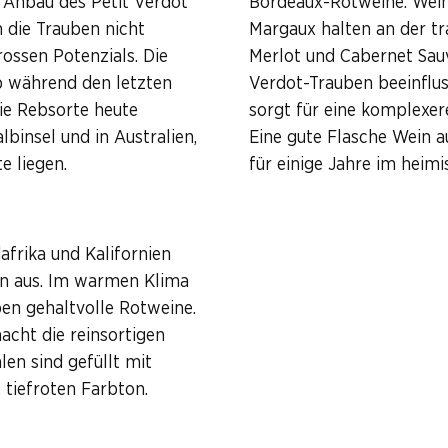
n Anbau des Petit Verdot
Bordeaux-Rotweine. Wein
 die Trauben nicht
Margaux halten an der tr
rossen Potenzials. Die
Merlot und Cabernet Sauvi
b während den letzten
Verdot-Trauben beeinflus
ie Rebsorte heute
sorgt für eine komplexer
binsel und in Australien,
Eine gute Flasche Wein 
e liegen.
für einige Jahre im heim
afrika und Kalifornien
ein aus. Im warmen Klima
ben gehaltvolle Rotweine.
cht die reinsortigen
en sind gefüllt mit
, tiefroten Farbton.