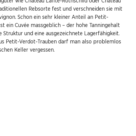
güter wie Château Lafite-Rothschild oder Château
aditionellen Rebsorte fest und verschneiden sie mit
gnon. Schon ein sehr kleiner Anteil an Petit-
st ein Cuvée massgeblich – der hohe Tanningehalt
e Struktur und eine ausgezeichnete Lagerfähigkeit.
aus Petit-Verdot-Trauben darf man also problemlos
ischen Keller vergessen.