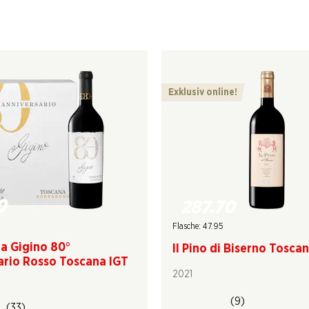
Exklusiv online!
0
287.70
Flasche: 47.95
a Gigino 80°
Il Pino di Biserno Tosca
ario Rosso Toscana IGT
2021
(9)
(33)