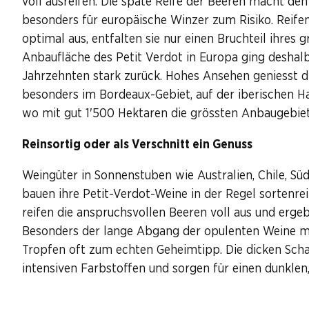
voll ausreifen. Die späte Reife der Beeren macht de
besonders für europäische Winzer zum Risiko. Reifen
optimal aus, entfalten sie nur einen Bruchteil ihres g
Anbaufläche des Petit Verdot in Europa ging deshal
Jahrzehnten stark zurück. Hohes Ansehen geniesst d
besonders im Bordeaux-Gebiet, auf der iberischen Hal
wo mit gut 1'500 Hektaren die grössten Anbaugebiet
Reinsortig oder als Verschnitt ein Genuss
Weingüter in Sonnenstuben wie Australien, Chile, Süd
bauen ihre Petit-Verdot-Weine in der Regel sortenr
reifen die anspruchsvollen Beeren voll aus und erge
Besonders der lange Abgang der opulenten Weine ma
Tropfen oft zum echten Geheimtipp. Die dicken Schal
intensiven Farbstoffen und sorgen für einen dunklen