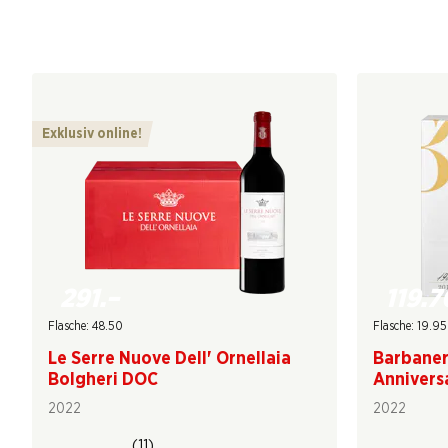
Exklusiv online!
291.–
119.7
Flasche: 48.50
Flasche: 19.95
Le Serre Nuove Dell' Ornellaia
Barbaner
Bolgheri DOC
Annivers
2022
2022
(11)