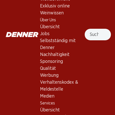
Exklusiv online
Weinwissen
Über Uns
59.70
32.70
Übersicht
Flasche: 9.95
Flasche: 5.45
Suche
Jobs
Epicuro Primitivo di
Sedotto Salice Salentino
Manduria DOP
DOP
Selbstständig mit
2024
2022
Denner
(1180)
(30)
Nachhaltigkeit
Sponsoring
Qualität
Werbung
Verhaltenskodex &
Meldestelle
Medien
Services
63.–
107.70
Übersicht
Flasche: 10.50
Flasche: 17.95