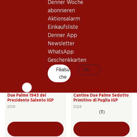
Mandorla
Masca del Tacco
Denner Woche
Negroamaro/Primitivo di
Susumaniello Puglia IGP
abonnieren
Puglia IGT
2025
2024
(573)
(30)
Aktionsalarm
Einkaufsliste
Denner App
Newsletter
WhatsApp
Geschenkkarten
Exklusiv online!
Filialsu
DE
che
131.70
41.70
Flasche: 21.95
Flasche: 6.95
Due Palme 1943 del
Cantine Due Palme Sedotto
Presidente Salento IGP
Primitivo di Puglia IGP
2019
2024
(11)