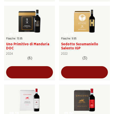
95.70
59.70
Flasche: 15.95
Flasche: 9.95
Uno Primitivo di Manduria
Sedotto Susumaniello
DOC
Salento IGP
2024
2022
(6)
(3)
119.70
35.70