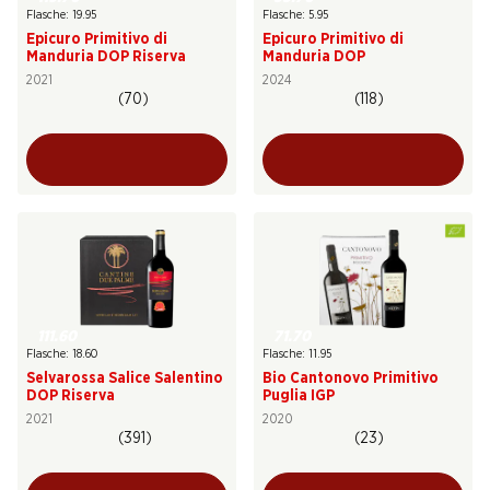
Flasche: 19.95
Flasche: 5.95
Epicuro Primitivo di
Epicuro Primitivo di
Manduria DOP Riserva
Manduria DOP
2021
2024
(70)
(118)
111.60
71.70
Flasche: 18.60
Flasche: 11.95
Selvarossa Salice Salentino
Bio Cantonovo Primitivo
DOP Riserva
Puglia IGP
2021
2020
(391)
(23)