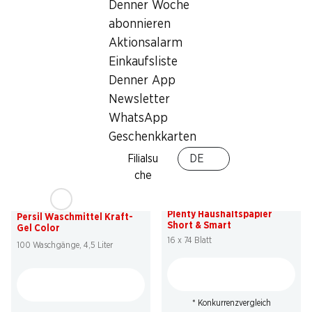
Denner Woche
Persil Waschmittel Discs 4
Persil Waschmittel Kraft-
abonnieren
in 1 Universal Morgenfrische
Gel Universal
76 Waschgänge
Aktionsalarm
100 Waschgänge, 4,5 Liter
Einkaufsliste
Denner App
Newsletter
WhatsApp
Geschenkkarten
Filialsu
DE
che
49%
54%
13.95
statt 27.80
*
27.95
statt 62.–
Plenty Haushaltspapier
Persil Waschmittel Kraft-
Short & Smart
Gel Color
16 x 74 Blatt
100 Waschgänge, 4,5 Liter
* Konkurrenzvergleich