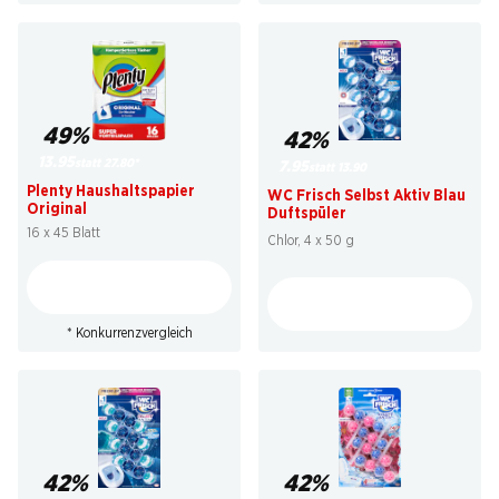
49%
42%
13.95
statt 27.80
*
7.95
statt 13.90
Plenty Haushaltspapier
WC Frisch Selbst Aktiv Blau
Original
Duftspüler
16 x 45 Blatt
Chlor, 4 x 50 g
* Konkurrenzvergleich
42%
42%