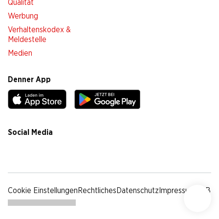
Qualität
Werbung
Verhaltenskodex &
Meldestelle
Medien
Denner App
Social Media
facebook
instagram
youtube
linkedin
tiktok
Cookie Einstellungen
Rechtliches
Datenschutz
Impressum
AGB