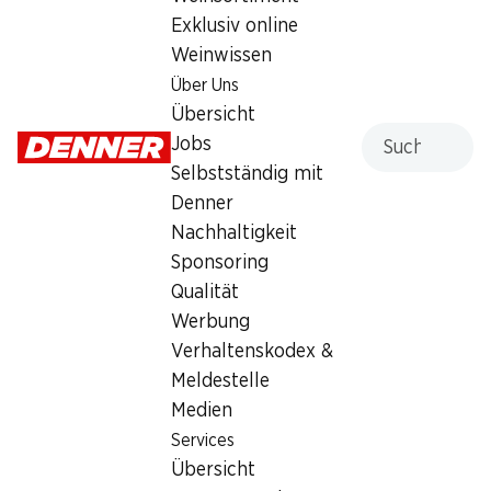
Exklusiv online
Weinwissen
Über Uns
Übersicht
Suche
Jobs
54%
54%
Selbstständig mit
25.95
25.95
statt 56.75
statt 56.75
Persil Waschmittel Discs 4
Denner
Persil Waschmittel Discs 4
in 1 Color
in 1 Universal
Nachhaltigkeit
76 Waschgänge
76 Waschgänge
Sponsoring
Qualität
Werbung
Verhaltenskodex &
Meldestelle
Medien
Services
54%
54%
Übersicht
25.95
27.95
statt 56.75
statt 62.–