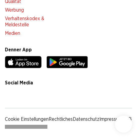
Qualität
Werbung
Verhaltenskodex &
Meldestelle
Medien
Denner App
Social Media
facebook
instagram
youtube
linkedin
tiktok
Cookie Einstellungen
Rechtliches
Datenschutz
Impressum
AGB