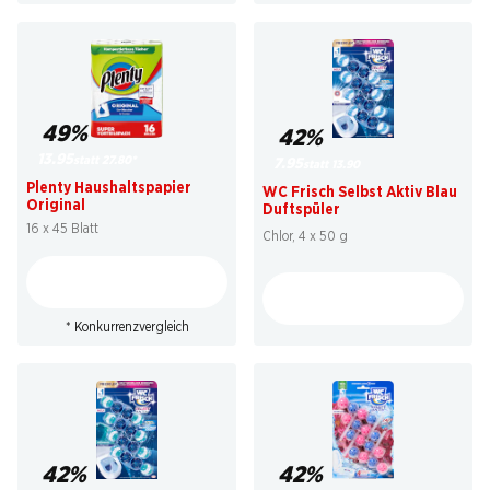
49%
42%
13.95
statt 27.80
*
7.95
statt 13.90
Plenty Haushaltspapier
WC Frisch Selbst Aktiv Blau
Original
Duftspüler
16 x 45 Blatt
Chlor, 4 x 50 g
* Konkurrenzvergleich
42%
42%