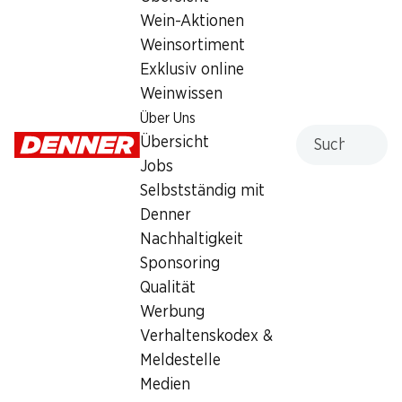
Wein-Aktionen
Weinsortiment
Exklusiv online
Weinwissen
54%
Über Uns
54%
Suche
Übersicht
25.95
25.95
statt 56.75
statt 56.75
Persil Waschmittel Discs 4
Jobs
Persil Waschmittel Discs 4
in 1 Color
in 1 Universal
Selbstständig mit
76 Waschgänge
76 Waschgänge
Denner
Nachhaltigkeit
Sponsoring
Qualität
Werbung
Verhaltenskodex &
Meldestelle
54%
54%
Medien
25.95
27.95
statt 56.75
statt 62.–