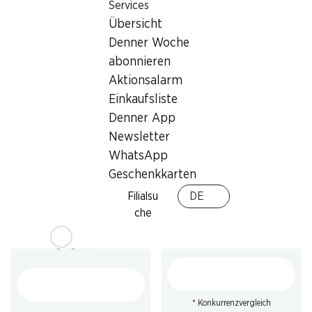
Services
Persil Waschmittel Discs 4
Persil Waschmittel Kraft-
Übersicht
in 1 Universal Morgenfrische
Gel Universal
76 Waschgänge
Denner Woche
100 Waschgänge, 4,5 Liter
abonnieren
Aktionsalarm
Einkaufsliste
Denner App
Newsletter
WhatsApp
Geschenkkarten
49%
54%
Filialsu
DE
13.95
statt 27.80
*
27.95
statt 62.–
che
Plenty Haushaltspapier
Persil Waschmittel Kraft-
Short & Smart
Gel Color
16 x 74 Blatt
100 Waschgänge, 4,5 Liter
* Konkurrenzvergleich