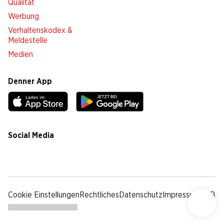
Qualität
Werbung
Verhaltenskodex &
Meldestelle
Medien
Denner App
Social Media
facebook
instagram
youtube
linkedin
tiktok
Cookie Einstellungen
Rechtliches
Datenschutz
Impressum
AGB