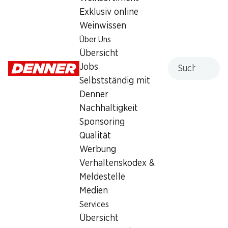
Exklusiv online
Weinwissen
Über Uns
Übersicht
Suche
Jobs
54%
54%
Selbstständig mit
25.95
25.95
statt 56.75
statt 56.75
Persil Waschmittel Discs 4
Denner
Persil Waschmittel Discs 4
in 1 Color
in 1 Universal
Nachhaltigkeit
76 Waschgänge
76 Waschgänge
Sponsoring
Qualität
Werbung
Verhaltenskodex &
Meldestelle
Medien
Services
54%
54%
Übersicht
25.95
27.95
statt 56.75
statt 62.–