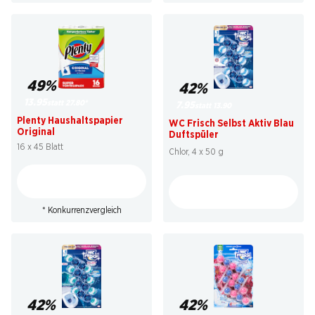
49%
42%
13.95
statt 27.80
*
7.95
statt 13.90
Plenty Haushaltspapier
WC Frisch Selbst Aktiv Blau
Original
Duftspüler
16 x 45 Blatt
Chlor, 4 x 50 g
* Konkurrenzvergleich
42%
42%