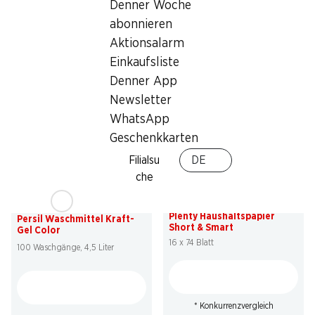
Denner Woche
Persil Waschmittel Discs 4
Persil Waschmittel Kraft-
abonnieren
in 1 Universal Morgenfrische
Gel Universal
76 Waschgänge
Aktionsalarm
100 Waschgänge, 4,5 Liter
Einkaufsliste
Denner App
Newsletter
WhatsApp
Geschenkkarten
Filialsu
DE
che
49%
54%
13.95
statt 27.80
*
27.95
statt 62.–
Plenty Haushaltspapier
Persil Waschmittel Kraft-
Short & Smart
Gel Color
16 x 74 Blatt
100 Waschgänge, 4,5 Liter
* Konkurrenzvergleich