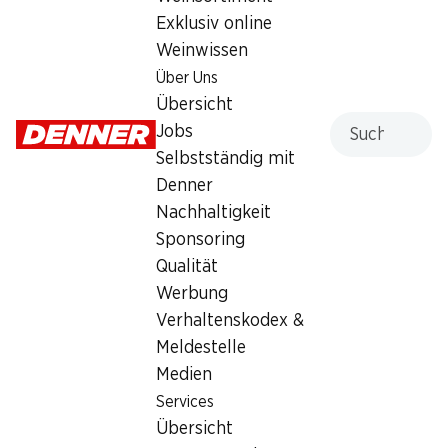
Exklusiv online
Weinwissen
Über Uns
Übersicht
Suche
Jobs
54%
54%
Selbstständig mit
25.95
25.95
statt 56.75
statt 56.75
Persil Waschmittel Discs 4
Denner
Persil Waschmittel Discs 4
in 1 Color
in 1 Universal
Nachhaltigkeit
76 Waschgänge
76 Waschgänge
Sponsoring
Qualität
Werbung
Verhaltenskodex &
Meldestelle
Medien
Services
54%
54%
Übersicht
25.95
27.95
statt 56.75
statt 62.–