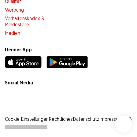
Qualität
Werbung
Verhaltenskodex &
Meldestelle
Medien
Denner App
Social Media
facebook
instagram
youtube
linkedin
tiktok
Cookie Einstellungen
Rechtliches
Datenschutz
Impressum
AGB