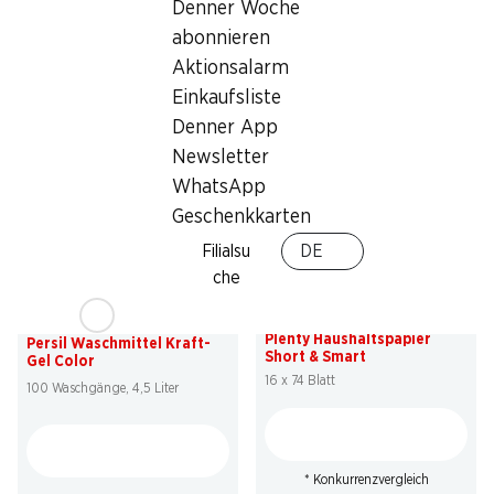
Denner Woche
Persil Waschmittel Discs 4
Persil Waschmittel Kraft-
abonnieren
in 1 Universal Morgenfrische
Gel Universal
76 Waschgänge
Aktionsalarm
100 Waschgänge, 4,5 Liter
Einkaufsliste
Denner App
Newsletter
WhatsApp
Geschenkkarten
Filialsu
DE
che
49%
54%
13.95
statt 27.80
*
27.95
statt 62.–
Plenty Haushaltspapier
Persil Waschmittel Kraft-
Short & Smart
Gel Color
16 x 74 Blatt
100 Waschgänge, 4,5 Liter
* Konkurrenzvergleich