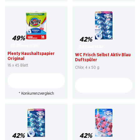
49%
42%
13.95
statt 27.80
*
7.95
statt 13.90
Plenty Haushaltspapier
WC Frisch Selbst Aktiv Blau
Original
Duftspüler
16 x 45 Blatt
Chlor, 4 x 50 g
* Konkurrenzvergleich
42%
42%