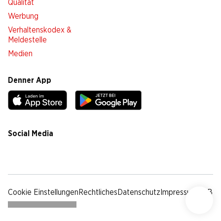
Qualität
Werbung
Verhaltenskodex &
Meldestelle
Medien
Denner App
Social Media
facebook
instagram
youtube
linkedin
tiktok
Cookie Einstellungen
Rechtliches
Datenschutz
Impressum
AGB