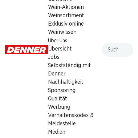
Wein-Aktionen
Weinsortiment
Exklusiv online
Weinwissen
54%
Über Uns
54%
Suche
Übersicht
25.95
25.95
statt 56.75
statt 56.75
Persil Waschmittel Discs 4
Jobs
Persil Waschmittel Discs 4
in 1 Color
in 1 Universal
Selbstständig mit
76 Waschgänge
76 Waschgänge
Denner
Nachhaltigkeit
Sponsoring
Qualität
Werbung
Verhaltenskodex &
Meldestelle
54%
54%
Medien
25.95
27.95
statt 56.75
statt 62.–