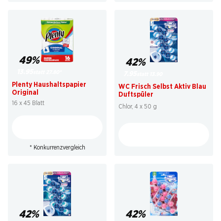
49%
42%
13.95
statt 27.80
*
7.95
statt 13.90
Plenty Haushaltspapier
WC Frisch Selbst Aktiv Blau
Original
Duftspüler
16 x 45 Blatt
Chlor, 4 x 50 g
* Konkurrenzvergleich
42%
42%