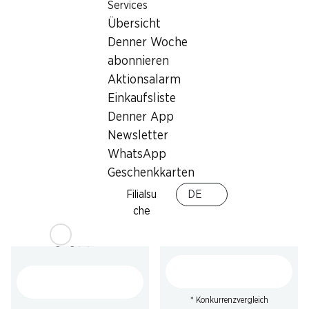
Services
Persil Waschmittel Discs 4
Persil Waschmittel Kraft-
Übersicht
in 1 Universal Morgenfrische
Gel Universal
76 Waschgänge
Denner Woche
100 Waschgänge, 4,5 Liter
abonnieren
Aktionsalarm
Einkaufsliste
Denner App
Newsletter
WhatsApp
Geschenkkarten
49%
54%
Filialsu
DE
13.95
statt 27.80
*
27.95
statt 62.–
che
Plenty Haushaltspapier
Persil Waschmittel Kraft-
Short & Smart
Gel Color
16 x 74 Blatt
100 Waschgänge, 4,5 Liter
* Konkurrenzvergleich