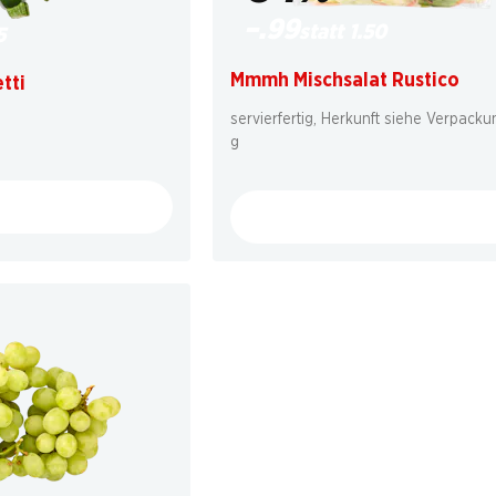
–.99
statt 1.50
5
Mmmh Mischsalat Rustico
tti
servierfertig, Herkunft siehe Verpack
g