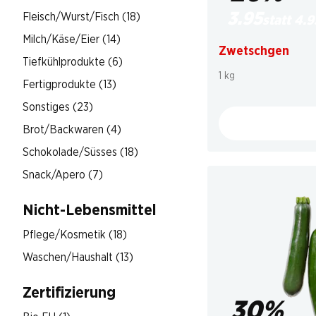
3.95
Fleisch/Wurst/Fisch (18)
statt 4.9
Milch/Käse/Eier (14)
Zwetschgen
Tiefkühlprodukte (6)
1 kg
Fertigprodukte (13)
Sonstiges (23)
Brot/Backwaren (4)
Schokolade/Süsses (18)
Snack/Apero (7)
Nicht-Lebensmittel
Pflege/Kosmetik (18)
Waschen/Haushalt (13)
Zertifizierung
30%