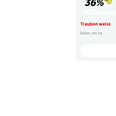
36%
2.50
statt 3.9
Trauben weiss
Italien, per kg