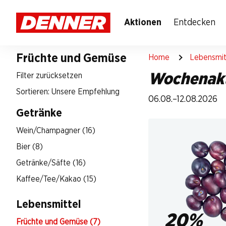
Table Of Content
Zum Hauptinhalt springen
Zum Inhaltsverzeichnis springen
Zum Hauptmenü springen
Aktionen
Entdecken
Früchte und Gemüse
Home
Lebensmit
Wochenak
Filter zurücksetzen
Sortieren: Unsere Empfehlung
06.08.–12.08.2026
Getränke
Wein/Champagner (16)
Bier (8)
Getränke/Säfte (16)
Kaffee/Tee/Kakao (15)
Lebensmittel
20%
Früchte und Gemüse (7)