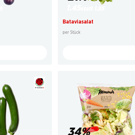
1.45
5
statt 1.85
Bataviasalat
per Stück
34%