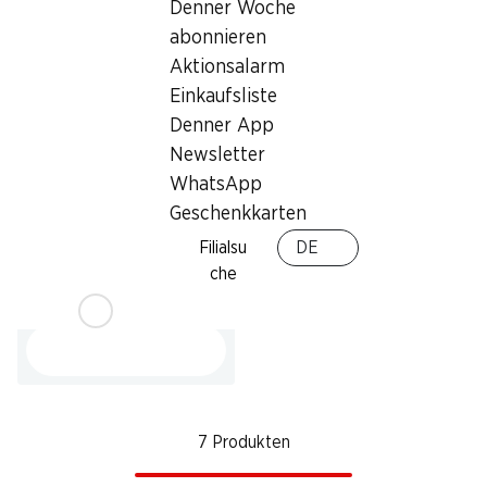
Verpackung, 200 g
Denner Woche
abonnieren
Aktionsalarm
Einkaufsliste
Denner App
Newsletter
WhatsApp
Geschenkkarten
36%
2.50
Filialsu
DE
statt 3.95
che
Trauben weiss
Italien, per kg
7 Produkten