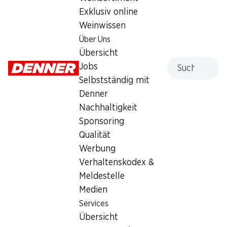
Exklusiv online
Weinwissen
Über Uns
20%
30%
Übersicht
3.95
2.90
statt 4.95
statt 4.15
Suche
Jobs
Himbeeren
IP-SUISSE Zucchetti
Selbstständig mit
Herkunft siehe Verpackung, 250 g
ca. 500 g, per kg
Denner
Nachhaltigkeit
Sponsoring
Qualität
Werbung
Verhaltenskodex &
Meldestelle
34%
28%
Medien
–.99
statt 1.50
1.79
statt 2.50
Services
Mmmh Mischsalat Rustico
Nektarinen
Übersicht
servierfertig, Herkunft siehe
Herkunft siehe Verpackung, 1 kg