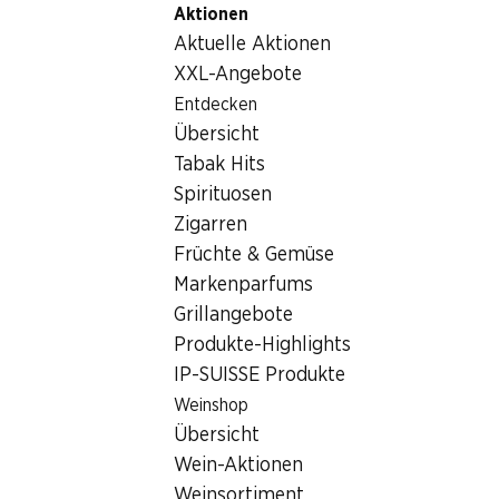
Aktionen
Table Of Content
Home
Lebensmittel
Früchte und Gemüse
Zum Hauptinhalt springen
Zum Inhaltsverzeichnis springen
Zum Hauptmenü springen
Aktuelle Aktionen
Früchte und Gemüse
XXL-Angebote
Wochenaktionen
Entdecken
Früchte und Gemüse
Übersicht
06.08.–12.08.2026
Tabak Hits
Spirituosen
Zigarren
Früchte & Gemüse
Markenparfums
20%
21%
Grillangebote
3.95
1.45
statt 4.95
statt 1.85
Produkte-Highlights
Zwetschgen
Bataviasalat
IP-SUISSE Produkte
1 kg
per Stück
Weinshop
Übersicht
Wein-Aktionen
Weinsortiment