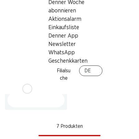
Verpackung, 200 g
Denner Woche
abonnieren
Aktionsalarm
Einkaufsliste
Denner App
Newsletter
WhatsApp
Geschenkkarten
36%
2.50
Filialsu
DE
statt 3.95
che
Trauben weiss
Italien, per kg
7 Produkten