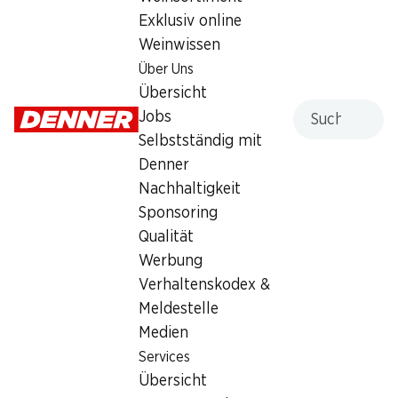
Exklusiv online
Weinwissen
Über Uns
20%
30%
Übersicht
3.95
2.90
statt 4.95
statt 4.15
Suche
Jobs
Himbeeren
IP-SUISSE Zucchetti
Selbstständig mit
Herkunft siehe Verpackung, 250 g
ca. 500 g, per kg
Denner
Nachhaltigkeit
Sponsoring
Qualität
Werbung
Verhaltenskodex &
Meldestelle
34%
28%
Medien
–.99
statt 1.50
1.79
statt 2.50
Services
Mmmh Mischsalat Rustico
Nektarinen
Übersicht
servierfertig, Herkunft siehe
Herkunft siehe Verpackung, 1 kg