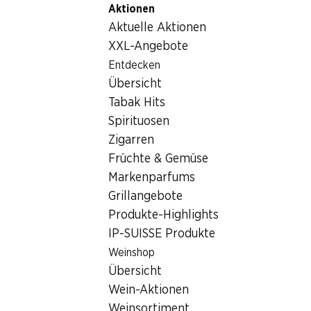
Aktionen
Table Of Content
Home
Lebensmittel
Früchte und Gemüse
Zum Hauptinhalt springen
Zum Inhaltsverzeichnis springen
Zum Hauptmenü springen
Aktuelle Aktionen
Früchte und Gemüse
XXL-Angebote
Wochenaktionen
Entdecken
Früchte und Gemüse
Übersicht
06.08.–12.08.2026
Tabak Hits
Spirituosen
Zigarren
Früchte & Gemüse
Markenparfums
20%
21%
Grillangebote
3.95
1.45
statt 4.95
statt 1.85
Produkte-Highlights
Zwetschgen
Bataviasalat
IP-SUISSE Produkte
1 kg
per Stück
Weinshop
Übersicht
Wein-Aktionen
Weinsortiment