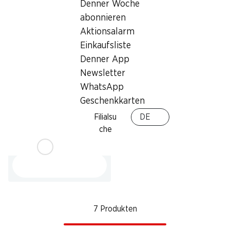
Verpackung, 200 g
Denner Woche
abonnieren
Aktionsalarm
Einkaufsliste
Denner App
Newsletter
WhatsApp
Geschenkkarten
36%
2.50
Filialsu
DE
statt 3.95
che
Trauben weiss
Italien, per kg
7 Produkten