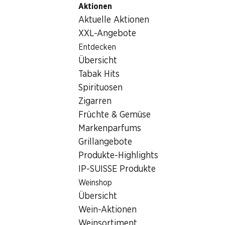
Aktionen
Table Of Content
Home
Lebensmittel
Früchte und Gemüse
Zum Hauptinhalt springen
Zum Inhaltsverzeichnis springen
Zum Hauptmenü springen
Aktuelle Aktionen
Früchte und Gemüse
XXL-Angebote
Wochenaktionen
Entdecken
Früchte und Gemüse
Übersicht
06.08.–12.08.2026
Tabak Hits
Spirituosen
Zigarren
Früchte & Gemüse
Markenparfums
20%
21%
Grillangebote
3.95
1.45
statt 4.95
statt 1.85
Produkte-Highlights
Zwetschgen
Bataviasalat
IP-SUISSE Produkte
1 kg
per Stück
Weinshop
Übersicht
Wein-Aktionen
Weinsortiment