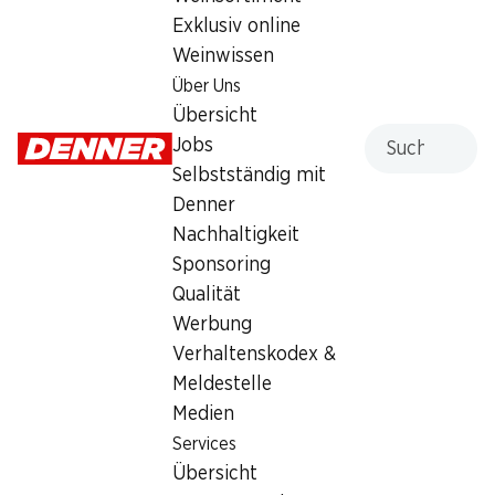
Exklusiv online
Weinwissen
Über Uns
20%
30%
Übersicht
3.95
2.90
statt 4.95
statt 4.15
Suche
Jobs
Himbeeren
IP-SUISSE Zucchetti
Selbstständig mit
Herkunft siehe Verpackung, 250 g
ca. 500 g, per kg
Denner
Nachhaltigkeit
Sponsoring
Qualität
Werbung
Verhaltenskodex &
Meldestelle
34%
28%
Medien
–.99
statt 1.50
1.79
statt 2.50
Services
Mmmh Mischsalat Rustico
Nektarinen
Übersicht
servierfertig, Herkunft siehe
Herkunft siehe Verpackung, 1 kg